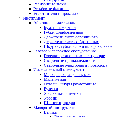
Ревизонные люки
Резьбовые фитинги
Уплотнители и прокладки
Инструмент
Абразивные материалы
Бумага наждачная
Губки шлифовальные
Держатели листа абразивного
Держатели листов абразивных
Шкурки, губки, блоки шлифовальные
Газовое и сварочное оборудование
Горелки резаки и комлпектующие
Сварочные принадлежности
Сварочные электроды и проволока
Измерительный инструмент
Маркеры, карандаши, мел
Мультметры
Отвесы, шнуры разметочные
Рулетки
Угольники, линейки
Уровни
Штангенциркули
Малярный инструмент
Валики
Валики игольчатые