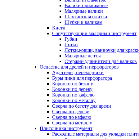
Валики прижимные
Малярные валики
Шахтинская плитка
Шубки к валикам
Кисти
Сопутствующий малярный инструмент
Губки
Лотки
Лотки,ковши, ванночки для краск
Малярные ленты
Стержни удлинители для валиков
Оснастка для дрелей и перфораторов
Адаптеры, переходники
Буры пики для перфоратора
Коронки по бетону
Коронки по дереву
Коронки по кафелю
Коронки по металлу
Сверла по бетоту для дрели
Сверла по дереву
Сверла по кафелю
Сверла по металлу
Плиточника инструмент
Расходные материалы для укладки плит