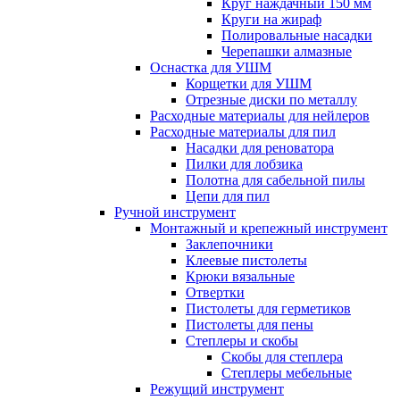
Круг наждачный 150 мм
Круги на жираф
Полировальные насадки
Черепашки алмазные
Оснастка для УШМ
Корщетки для УШМ
Отрезные диски по металлу
Расходные материалы для нейлеров
Расходные материалы для пил
Насадки для реноватора
Пилки для лобзика
Полотна для сабельной пилы
Цепи для пил
Ручной инструмент
Монтажный и крепежный инструмент
Заклепочники
Клеевые пистолеты
Крюки вязальные
Отвертки
Пистолеты для герметиков
Пистолеты для пены
Степлеры и скобы
Скобы для степлера
Степлеры мебельные
Режущий инструмент