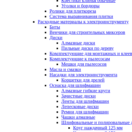
Крестики клинья обычные
Уголки и бордюры
Ролики для плиткореза
Система выравнивания плитки
Расходные материалы к электроинструменту
Биты
Венчики для строительных миксеров
Диски
Алмазные диски
Пильные диски по дереву
Комлпектующие для монтажных и клеев
Комплектующие к пылесосам
Мешки для пылесосов
Масла и смазки
Насадки для электроинструмента
Корщетки для дрелей
Оснаска для шлифмашин
Алмазные гибкие круги
Зачистные диски
Ленты для шлифмашин
Лепесковые диски
Ремни для шлифмашин
Чашки алмазные
Шлифовальные и полировальные 
Круг наждачный 125 мм