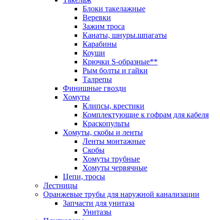
Блоки такелажные
Веревки
Зажим троса
Канаты, шнуры.шпагаты
Карабины
Коуши
Крючки S-образные**
Рым болты и гайки
Талрепы
Финишные гвозди
Хомуты
Клипсы, крестики
Комплектующие к гофрам для кабеля
Краскопульты
Хомуты, скобы и ленты
Ленты монтажные
Скобы
Хомуты трубные
Хомуты червячные
Цепи, тросы
Лестницы
Оранжевые трубы для наружной канализации
Запчасти для унитаза
Унитазы