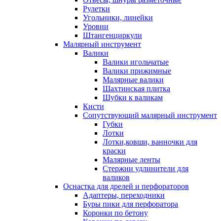
Рулетки
Угольники, линейки
Уровни
Штангенциркули
Малярный инструмент
Валики
Валики игольчатые
Валики прижимные
Малярные валики
Шахтинская плитка
Шубки к валикам
Кисти
Сопутствующий малярный инструмент
Губки
Лотки
Лотки,ковши, ванночки для
краски
Малярные ленты
Стержни удлинители для
валиков
Оснастка для дрелей и перфораторов
Адаптеры, переходники
Буры пики для перфоратора
Коронки по бетону