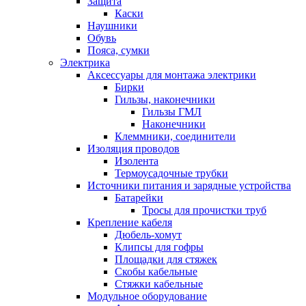
Защита
Каски
Наушники
Обувь
Пояса, сумки
Электрика
Аксессуары для монтажа электрики
Бирки
Гильзы, наконечники
Гильзы ГМЛ
Наконечники
Клеммники, соединители
Изоляция проводов
Изолента
Термоусадочные трубки
Источники питания и зарядные устройства
Батарейки
Тросы для прочистки труб
Крепление кабеля
Дюбель-хомут
Клипсы для гофры
Площадки для стяжек
Скобы кабельные
Стяжки кабельные
Модульное оборудование