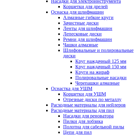
Насадки для электроинструмента
Корщетки для дрелей
Оснаска для шлифмашин
Алмазные гибкие круги
Зачистные диски
Ленты для шлифмашин
Лепесковые диски
Ремни для шлифмашин
Чашки алмазные
Шлифовальные и полировальные
диски
Круг наждачный 125 мм
Круг наждачный 150 мм
Круги на жираф
Полировальные насадки
Черепашки алмазные
Оснастка для УШМ
Корщетки для УШМ
Отрезные диски по металлу
Расходные материалы для нейлеров
Расходные материалы для пил
Насадки для реноватора
Пилки для лобзика
Полотна для сабельной пилы
Цепи для пил