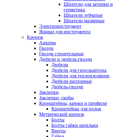
Шпатели для затирки и
герметика
Шпатели зубчатые
Шпатели малярные
Электроинструмент
Ящики для инструмента
Крепеж
Анкеры
Гвозди
Гвозди строительные
Дюбели и дюбель-гвозди
Дюбели
Дюбели для гипсокартона
Дюбели для теплоизоляции
Дюбели распорные
Дюбель-гвозди
Заклепки
Заклепки, скобы
Кронштейны, крюки и профили
Кронштейны для полок
Метрический крепеж
Болты
Болты гайки шпильки
Винты
Гайки