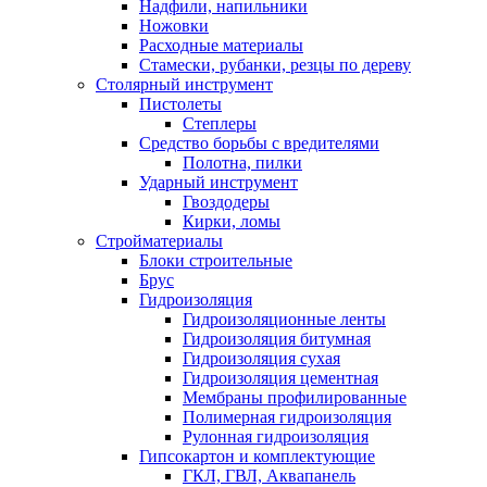
Надфили, напильники
Ножовки
Расходные материалы
Стамески, рубанки, резцы по дереву
Столярный инструмент
Пистолеты
Степлеры
Средство борьбы с вредителями
Полотна, пилки
Ударный инструмент
Гвоздодеры
Кирки, ломы
Стройматериалы
Блоки строительные
Брус
Гидроизоляция
Гидроизоляционные ленты
Гидроизоляция битумная
Гидроизоляция сухая
Гидроизоляция цементная
Мембраны профилированные
Полимерная гидроизоляция
Рулонная гидроизоляция
Гипсокартон и комплектующие
ГКЛ, ГВЛ, Аквапанель