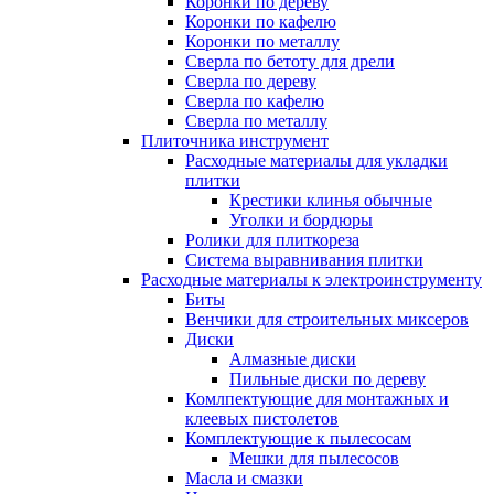
Коронки по дереву
Коронки по кафелю
Коронки по металлу
Сверла по бетоту для дрели
Сверла по дереву
Сверла по кафелю
Сверла по металлу
Плиточника инструмент
Расходные материалы для укладки
плитки
Крестики клинья обычные
Уголки и бордюры
Ролики для плиткореза
Система выравнивания плитки
Расходные материалы к электроинструменту
Биты
Венчики для строительных миксеров
Диски
Алмазные диски
Пильные диски по дереву
Комлпектующие для монтажных и
клеевых пистолетов
Комплектующие к пылесосам
Мешки для пылесосов
Масла и смазки