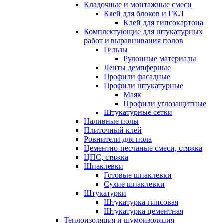
Кладочные и монтажные смеси
Клей для блоков и ГКЛ
Клей для гипсокартона
Комплектующие для штукатурных
работ и выравнивания полов
Гильзы
Рулонные материалы
Ленты демпферные
Профили фасадные
Профили штукатурные
Маяк
Профили углозащитные
Штукатурные сетки
Наливные полы
Плиточный клей
Ровнители для пола
Цементно-песчаные смеси, стяжка
ЦПС, стяжка
Шпаклевки
Готовые шпаклевки
Сухие шпаклевки
Штукатурки
Штукатурка гипсовая
Штукатурка цементная
Теплоизоляция и шумоизоляция