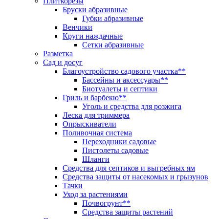
Плиткорезы
Бруски абразивные
Губки абразивные
Венчики
Круги наждачные
Сетки абразивные
Разметка
Сад и досуг
Благоустройство садового участка**
Бассейны и аксессуары**
Биотуалеты и септики
Гриль и барбекю**
Уголь и средства для розжига
Леска для триммера
Опрыскиватели
Поливочная система
Переходники садовые
Пистолеты садовые
Шланги
Средства для септиков и выгребных ям
Средства защиты от насекомых и грызунов
Тачки
Уход за растениями
Почвогрунт**
Средства защиты растений