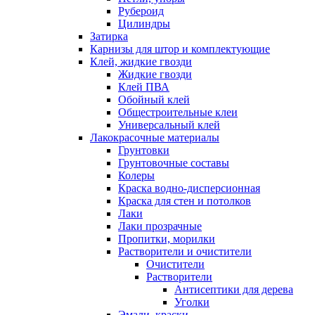
Рубероид
Цилиндры
Затирка
Карнизы для штор и комплектующие
Клей, жидкие гвозди
Жидкие гвозди
Клей ПВА
Обойный клей
Общестроительные клеи
Универсальный клей
Лакокрасочные материалы
Грунтовки
Грунтовочные составы
Колеры
Краска водно-дисперсионная
Краска для стен и потолков
Лаки
Лаки прозрачные
Пропитки, морилки
Растворители и очистители
Очистители
Растворители
Антисептики для дерева
Уголки
Эмали, краски