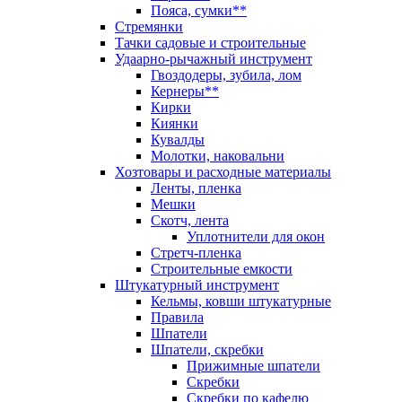
Пояса, сумки**
Стремянки
Тачки садовые и строительные
Удаарно-рычажный инструмент
Гвоздодеры, зубила, лом
Кернеры**
Кирки
Киянки
Кувалды
Молотки, наковальни
Хозтовары и расходные материалы
Ленты, пленка
Мешки
Скотч, лента
Уплотнители для окон
Стретч-пленка
Строительные емкости
Штукатурный инструмент
Кельмы, ковши штукатурные
Правила
Шпатели
Шпатели, скребки
Прижимные шпатели
Скребки
Скребки по кафелю