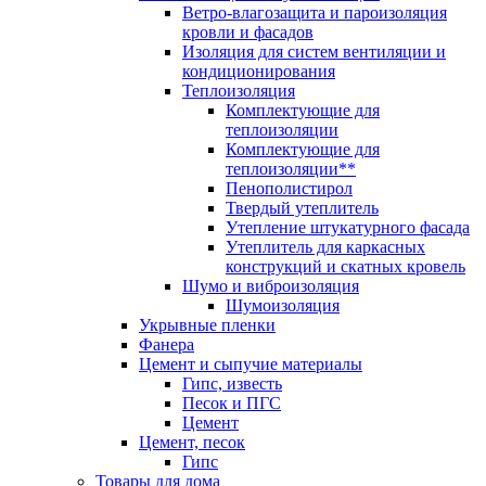
Ветро-влагозащита и пароизоляция
кровли и фасадов
Изоляция для систем вентиляции и
кондиционирования
Теплоизоляция
Комплектующие для
теплоизоляции
Комплектующие для
теплоизоляции**
Пенополистирол
Твердый утеплитель
Утепление штукатурного фасада
Утеплитель для каркасных
конструкций и скатных кровель
Шумо и виброизоляция
Шумоизоляция
Укрывные пленки
Фанера
Цемент и сыпучие материалы
Гипс, известь
Песок и ПГС
Цемент
Цемент, песок
Гипс
Товары для дома