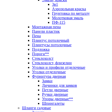
3в1
Аэрозольная краска
Грунтовка по металлу
Молотковая эмаль
ПФ-115
Монтажная пена
Панели пластик
Пена
Плинтус потолочный
Плинтусы потолочные
Подложка
Пороги**
Стеклохолст
Стеклохолст, флизелин
Уголки и профили отделочные
Уголки отделочные
Фурнитура дверная
Замки
Личинки для замков
Петли дверные
Ручки дверные
Упоры дверные**
Шпингалеты
Шланги садовые