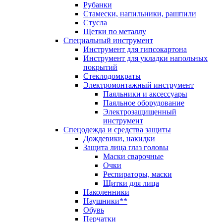
Рубанки
Стамески, напильники, рашпили
Стусла
Щетки по металлу
Специальный инструмент
Инструмент для гипсокартона
Инструмент для укладки напольных
покрытий
Стеклодомкраты
Электромонтажный инструмент
Паяльники и аксессуары
Паяльное оборудование
Электрозащищенный
инструмент
Спецодежда и средства защиты
Дождевики, накидки
Защита лица глаз головы
Маски сварочные
Очки
Респираторы, маски
Щитки для лица
Наколенники
Наушники**
Обувь
Перчатки