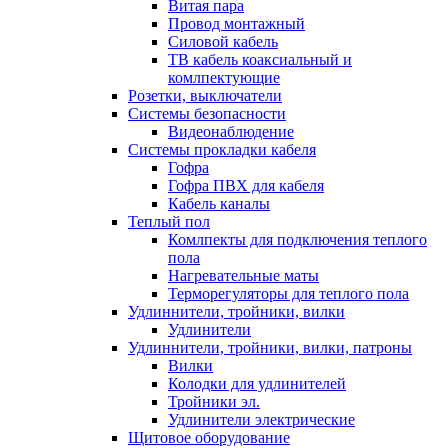
Витая пара
Провод монтажный
Силовой кабель
ТВ кабель коаксиальный и
комлпектующие
Розетки, выключатели
Системы безопасности
Видеонаблюдение
Системы прокладки кабеля
Гофра
Гофра ПВХ для кабеля
Кабель каналы
Теплый пол
Комлпекты для подключения теплого
пола
Нагревательные маты
Терморегуляторы для теплого пола
Удлиннители, тройники, вилки
Удлинители
Удлиннители, тройники, вилки, патроны
Вилки
Колодки для удлинителей
Тройники эл.
Удлинители электрические
Щитовое оборудование