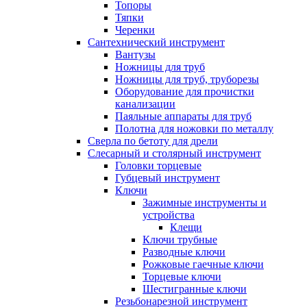
Топоры
Тяпки
Черенки
Сантехнический инструмент
Вантузы
Ножницы для труб
Ножницы для труб, труборезы
Оборудование для прочистки
канализации
Паяльные аппараты для труб
Полотна для ножовки по металлу
Сверла по бетоту для дрели
Слесарный и столярный инструмент
Головки торцевые
Губцевый инструмент
Ключи
Зажимные инструменты и
устройства
Клещи
Ключи трубные
Разводные ключи
Рожковые гаечные ключи
Торцевые ключи
Шестигранные ключи
Резьбонарезной инструмент