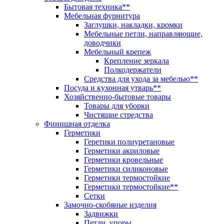
Бытовая техника**
Мебельная фурнитура
Заглушки, накладки, кромки
Мебельные петли, направляющие,
доводчики
Мебельный крепеж
Крепление зеркала
Полкодержатели
Средства для ухода за мебелью**
Посуда и кухонная утварь**
Хозяйственно-бытовые товары
Товары для уборки
Чистящие стредства
Финишная отделка
Герметики
Геретики полиуретановые
Герметики акриловые
Герметики кровельные
Герметики силиконовые
Герметики термостойкие
Герметики термостойкие**
Сетки
Замочно-скобяные изделия
Задвижки
Петли, упоры