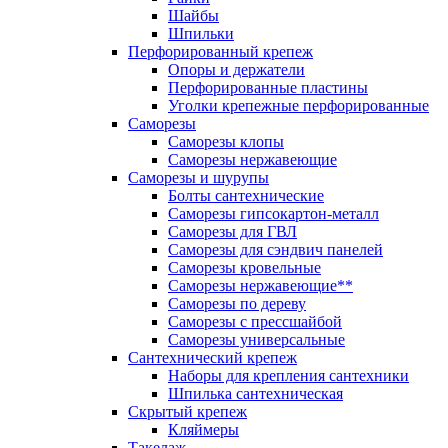
Шайбы
Шпильки
Перфорированный крепеж
Опоры и держатели
Перфорированные пластины
Уголки крепежные перфорированные
Саморезы
Саморезы клопы
Саморезы нержавеющие
Саморезы и шурупы
Болты сантехнические
Саморезы гипсокартон-металл
Саморезы для ГВЛ
Саморезы для сэндвич панелей
Саморезы кровельные
Саморезы нержавеющие**
Саморезы по дереву
Саморезы с прессшайбой
Саморезы универсальные
Сантехнический крепеж
Наборы для крепления сантехники
Шпилька сантехническая
Скрытый крепеж
Кляймеры
Такелаж