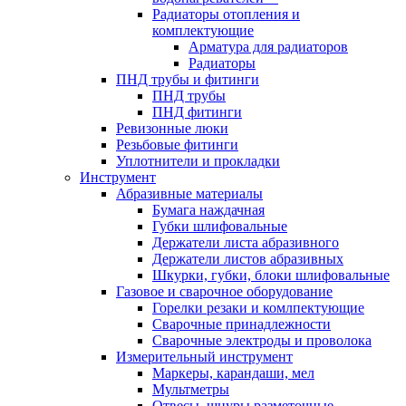
Радиаторы отопления и
комплектующие
Арматура для радиаторов
Радиаторы
ПНД трубы и фитинги
ПНД трубы
ПНД фитинги
Ревизонные люки
Резьбовые фитинги
Уплотнители и прокладки
Инструмент
Абразивные материалы
Бумага наждачная
Губки шлифовальные
Держатели листа абразивного
Держатели листов абразивных
Шкурки, губки, блоки шлифовальные
Газовое и сварочное оборудование
Горелки резаки и комлпектующие
Сварочные принадлежности
Сварочные электроды и проволока
Измерительный инструмент
Маркеры, карандаши, мел
Мультметры
Отвесы, шнуры разметочные