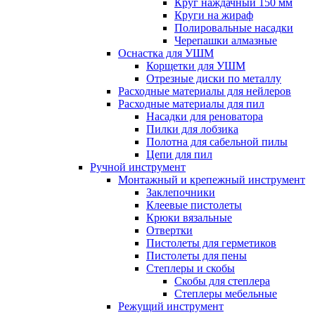
Круг наждачный 150 мм
Круги на жираф
Полировальные насадки
Черепашки алмазные
Оснастка для УШМ
Корщетки для УШМ
Отрезные диски по металлу
Расходные материалы для нейлеров
Расходные материалы для пил
Насадки для реноватора
Пилки для лобзика
Полотна для сабельной пилы
Цепи для пил
Ручной инструмент
Монтажный и крепежный инструмент
Заклепочники
Клеевые пистолеты
Крюки вязальные
Отвертки
Пистолеты для герметиков
Пистолеты для пены
Степлеры и скобы
Скобы для степлера
Степлеры мебельные
Режущий инструмент