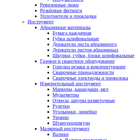
Ревизонные люки
Резьбовые фитинги
Уплотнители и прокладки
Инструмент
Абразивные материалы
Бумага наждачная
Губки шлифовальные
Держатели листа абразивного
Держатели листов абразивных
Шкурки, губки, блоки шлифовальные
Газовое и сварочное оборудование
Горелки резаки и комлпектующие
Сварочные принадлежности
Сварочные электроды и проволока
Измерительный инструмент
Маркеры, карандаши, мел
Мультметры
Отвесы, шнуры разметочные
Рулетки
Угольники, линейки
Уровни
Штангенциркули
Малярный инструмент
Валики
Валики игольчатые