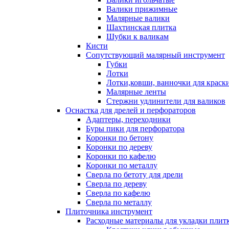
Валики прижимные
Малярные валики
Шахтинская плитка
Шубки к валикам
Кисти
Сопутствующий малярный инструмент
Губки
Лотки
Лотки,ковши, ванночки для краск
Малярные ленты
Стержни удлинители для валиков
Оснастка для дрелей и перфораторов
Адаптеры, переходники
Буры пики для перфоратора
Коронки по бетону
Коронки по дереву
Коронки по кафелю
Коронки по металлу
Сверла по бетоту для дрели
Сверла по дереву
Сверла по кафелю
Сверла по металлу
Плиточника инструмент
Расходные материалы для укладки плит