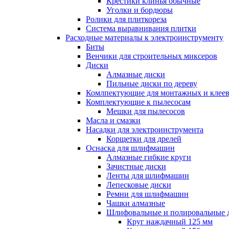
Крестики клинья обычные
Уголки и бордюры
Ролики для плиткореза
Система выравнивания плитки
Расходные материалы к электроинструменту
Биты
Венчики для строительных миксеров
Диски
Алмазные диски
Пильные диски по дереву
Комлпектующие для монтажных и клеев
Комплектующие к пылесосам
Мешки для пылесосов
Масла и смазки
Насадки для электроинструмента
Корщетки для дрелей
Оснаска для шлифмашин
Алмазные гибкие круги
Зачистные диски
Ленты для шлифмашин
Лепесковые диски
Ремни для шлифмашин
Чашки алмазные
Шлифовальные и полировальные 
Круг наждачный 125 мм