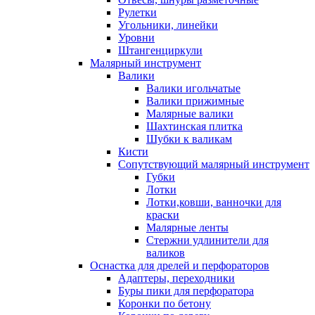
Рулетки
Угольники, линейки
Уровни
Штангенциркули
Малярный инструмент
Валики
Валики игольчатые
Валики прижимные
Малярные валики
Шахтинская плитка
Шубки к валикам
Кисти
Сопутствующий малярный инструмент
Губки
Лотки
Лотки,ковши, ванночки для
краски
Малярные ленты
Стержни удлинители для
валиков
Оснастка для дрелей и перфораторов
Адаптеры, переходники
Буры пики для перфоратора
Коронки по бетону