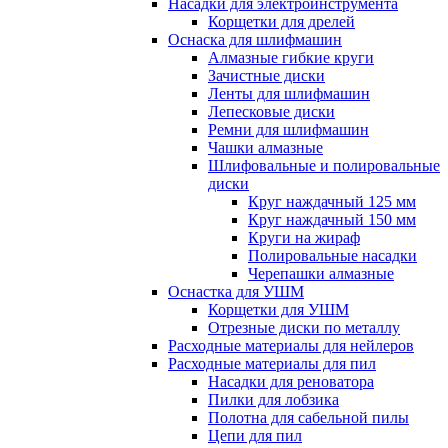
Насадки для электроинструмента
Корщетки для дрелей
Оснаска для шлифмашин
Алмазные гибкие круги
Зачистные диски
Ленты для шлифмашин
Лепесковые диски
Ремни для шлифмашин
Чашки алмазные
Шлифовальные и полировальные
диски
Круг наждачный 125 мм
Круг наждачный 150 мм
Круги на жираф
Полировальные насадки
Черепашки алмазные
Оснастка для УШМ
Корщетки для УШМ
Отрезные диски по металлу
Расходные материалы для нейлеров
Расходные материалы для пил
Насадки для реноватора
Пилки для лобзика
Полотна для сабельной пилы
Цепи для пил