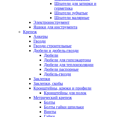
Шпатели для затирки и
герметика
Шпатели зубчатые
Шпатели малярные
Электроинструмент
Ящики для инструмента
Крепеж
Анкеры
Гвозди
Гвозди строительные
Дюбели и дюбель-гвозди
Дюбели
Дюбели для гипсокартона
Дюбели для теплоизоляции
Дюбели распорные
Дюбель-гвозди
Заклепки
Заклепки, скобы
Кронштейны, крюки и профили
Кронштейны для полок
Метрический крепеж
Болты
Болты гайки шпильки
Винты
Гайки