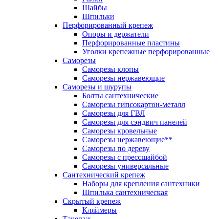
Шайбы
Шпильки
Перфорированный крепеж
Опоры и держатели
Перфорированные пластины
Уголки крепежные перфорированные
Саморезы
Саморезы клопы
Саморезы нержавеющие
Саморезы и шурупы
Болты сантехнические
Саморезы гипсокартон-металл
Саморезы для ГВЛ
Саморезы для сэндвич панелей
Саморезы кровельные
Саморезы нержавеющие**
Саморезы по дереву
Саморезы с прессшайбой
Саморезы универсальные
Сантехнический крепеж
Наборы для крепления сантехники
Шпилька сантехническая
Скрытый крепеж
Кляймеры
Такелаж