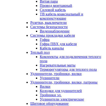
Витая пара
Провод монтажный
Силовой кабель
ТВ кабель коаксиальный и
комлпектующие
Розетки, выключатели
Системы безопасности
Видеонаблюдение
Системы прокладки кабеля
Гофра
Гофра ПВХ для кабеля
Кабель каналы
Теплый пол
Комлпекты для подключения теплого
пола
Нагревательные маты
Терморегуляторы для теплого пола
Удлиннители, тройники, вилки
Удлинители
Удлиннители, тройники, вилки, патроны
Вилки
Колодки для удлинителей
Тройники эл.
Удлинители электрические
Щитовое оборудование