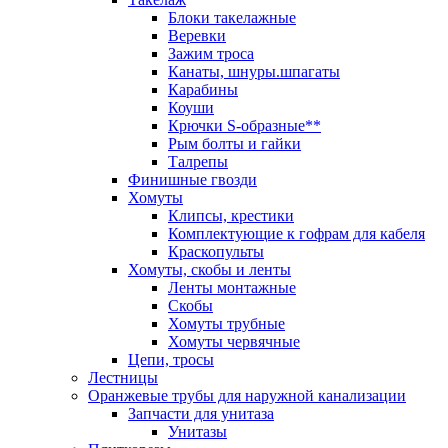
Блоки такелажные
Веревки
Зажим троса
Канаты, шнуры.шпагаты
Карабины
Коуши
Крючки S-образные**
Рым болты и гайки
Талрепы
Финишные гвозди
Хомуты
Клипсы, крестики
Комплектующие к гофрам для кабеля
Краскопульты
Хомуты, скобы и ленты
Ленты монтажные
Скобы
Хомуты трубные
Хомуты червячные
Цепи, тросы
Лестницы
Оранжевые трубы для наружной канализации
Запчасти для унитаза
Унитазы