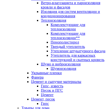
Ветро-влагозащита и пароизоляция
кровли и фасадов
Изоляция для систем вентиляции и
кондиционирования
Теплоизоляция
Комплектующие для
теплоизоляции
Комплектующие для
теплоизоляции**
Пенополистирол
Твердый утеплитель
Утепление штукатурного фасада
Утеплитель для каркасных
конструкций и скатных кровель
Шумо и виброизоляция
Шумоизоляция
Укрывные пленки
Фанера
Цемент и сыпучие материалы
Гипс, известь
Песок и ПГС
Цемент
Цемент, песок
Гипс
Товары для дома