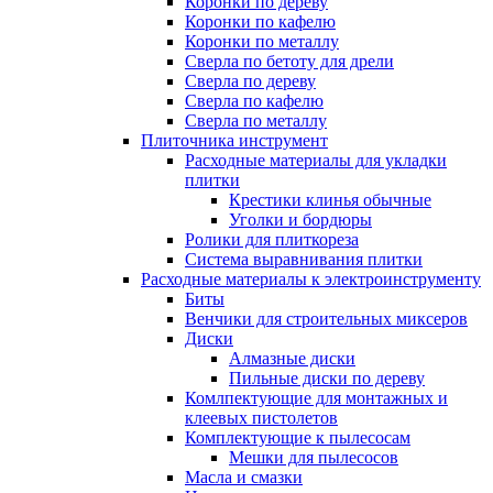
Коронки по дереву
Коронки по кафелю
Коронки по металлу
Сверла по бетоту для дрели
Сверла по дереву
Сверла по кафелю
Сверла по металлу
Плиточника инструмент
Расходные материалы для укладки
плитки
Крестики клинья обычные
Уголки и бордюры
Ролики для плиткореза
Система выравнивания плитки
Расходные материалы к электроинструменту
Биты
Венчики для строительных миксеров
Диски
Алмазные диски
Пильные диски по дереву
Комлпектующие для монтажных и
клеевых пистолетов
Комплектующие к пылесосам
Мешки для пылесосов
Масла и смазки