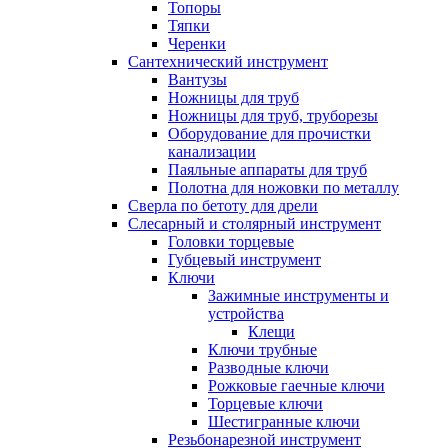
Топоры
Тяпки
Черенки
Сантехнический инструмент
Вантузы
Ножницы для труб
Ножницы для труб, труборезы
Оборудование для прочистки
канализации
Паяльные аппараты для труб
Полотна для ножовки по металлу
Сверла по бетоту для дрели
Слесарный и столярный инструмент
Головки торцевые
Губцевый инструмент
Ключи
Зажимные инструменты и
устройства
Клещи
Ключи трубные
Разводные ключи
Рожковые гаечные ключи
Торцевые ключи
Шестигранные ключи
Резьбонарезной инструмент