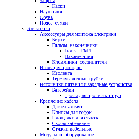
Защита
Каски
Наушники
Обувь
Пояса, сумки
Электрика
Аксессуары для монтажа электрики
Бирки
Гильзы, наконечники
Гильзы ГМЛ
Наконечники
Клеммники, соединители
Изоляция проводов
Изолента
Термоусадочные трубки
Источники питания и зарядные устройства
Батарейки
Тросы для прочистки труб
Крепление кабеля
Дюбель-хомут
Клипсы для гофры
Площадки для стяжек
Скобы кабельные
Стяжки кабельные
Модульное оборудование