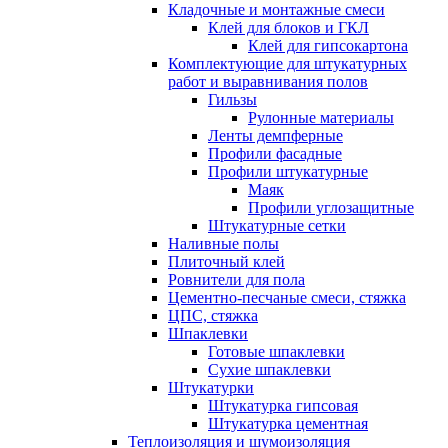
Кладочные и монтажные смеси
Клей для блоков и ГКЛ
Клей для гипсокартона
Комплектующие для штукатурных
работ и выравнивания полов
Гильзы
Рулонные материалы
Ленты демпферные
Профили фасадные
Профили штукатурные
Маяк
Профили углозащитные
Штукатурные сетки
Наливные полы
Плиточный клей
Ровнители для пола
Цементно-песчаные смеси, стяжка
ЦПС, стяжка
Шпаклевки
Готовые шпаклевки
Сухие шпаклевки
Штукатурки
Штукатурка гипсовая
Штукатурка цементная
Теплоизоляция и шумоизоляция