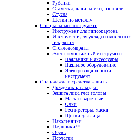
Рубанки
Стамески, напильники, рашпили
Стусла
Щетки по металлу
Специальный инструмент
Инструмент для гипсокартона
Инструмент для укладки напольных
покрытий
Стеклодомкраты
Электромонтажный инструмент
Паяльники и аксессуары
Паяльное оборудование
Электрозащищенный
инструмент
Спецодежда и средства защиты
Дождевики, накидки
Защита лица глаз головы
Маски сварочные
Очки
Респираторы, маски
Щитки для лица
Наколенники
Наушники**
Обувь
Перчатки