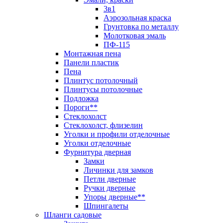
3в1
Аэрозольная краска
Грунтовка по металлу
Молотковая эмаль
ПФ-115
Монтажная пена
Панели пластик
Пена
Плинтус потолочный
Плинтусы потолочные
Подложка
Пороги**
Стеклохолст
Стеклохолст, флизелин
Уголки и профили отделочные
Уголки отделочные
Фурнитура дверная
Замки
Личинки для замков
Петли дверные
Ручки дверные
Упоры дверные**
Шпингалеты
Шланги садовые