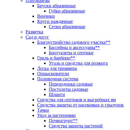
Плиткорезы
Бруски абразивные
Губки абразивные
Венчики
Круги наждачные
Сетки абразивные
Разметка
Сад и досуг
Благоустройство садового участка**
Бассейны и аксессуары**
Биотуалеты и септики
Гриль и барбекю**
Уголь и средства для розжига
Леска для триммера
Опрыскиватели
Поливочная система
Переходники садовые
Пистолеты садовые
Шланги
Средства для септиков и выгребных ям
Средства защиты от насекомых и грызунов
Тачки
Уход за растениями
Почвогрунт**
Средства защиты растений