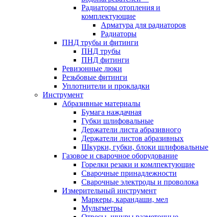
Радиаторы отопления и
комплектующие
Арматура для радиаторов
Радиаторы
ПНД трубы и фитинги
ПНД трубы
ПНД фитинги
Ревизонные люки
Резьбовые фитинги
Уплотнители и прокладки
Инструмент
Абразивные материалы
Бумага наждачная
Губки шлифовальные
Держатели листа абразивного
Держатели листов абразивных
Шкурки, губки, блоки шлифовальные
Газовое и сварочное оборудование
Горелки резаки и комлпектующие
Сварочные принадлежности
Сварочные электроды и проволока
Измерительный инструмент
Маркеры, карандаши, мел
Мультметры
Отвесы, шнуры разметочные