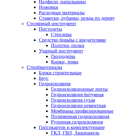
Надфили, напильники
Ножовки
Расходные материалы
Стамески, рубанки, резцы по дереву
Столярный инструмент
Пистолеты
Степлеры
Средство борьбы с вредителями
Полотна, пилки
Ударный инструмент
Гвоздодеры
Кирки, ломы
Стройматериалы
Блоки строительные
Брус
Гидроизоляция
Гидроизоляционные ленты
Гидроизоляция битумная
Гидроизоляция сухая
Гидроизоляция цементная
Мембраны профилированные
Полимерная гидроизоляция
Рулонная гидроизоляция
Гипсокартон и комплектующие
ГКЛ, ГВЛ, Аквапанель