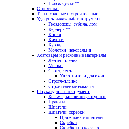
Пояса, сумки**
Стремянки
Тачки садовые и строительные
Удаарно-рычажный инструмент
Гвоздодеры, зубила, лом
Кернеры**
Кирки
Киянки
Кувалды
Молотки, наковальни
Хозтовары и расходные материалы
Ленты, пленка
Мешки
Скотч, лента
Уплотнители для окон
Стретч-пленка
Строительные емкости
Штукатурный инструмент
Кельмы, ковши штукатурные
Правила
Шпатели
Шпатели, скребки
Прижимные шпатели
Скребки
Скребки по кафелю