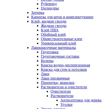
Рубероид
Цилиндры
Затирка
Карнизы для штор и комплектующие
Клей, жидкие гвозди
Жидкие гвозди
Клей ПВА
Обойный клей
Общестроительные клеи
Универсальный клей
Лакокрасочные материалы
Грунтовки
Грунтовочные составы
Колеры
Краска водно-дисперсионная
Краска для стен и потолков
Лаки
Лаки прозрачные
Пропитки, морилки
Растворители и очистители
Очистители
Растворители
Антисептики для дерева
Уголки
Эмали, краски