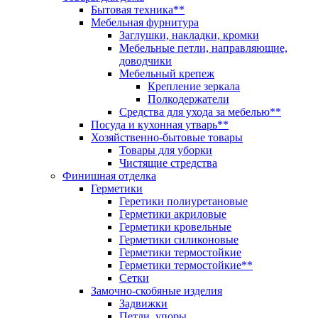
Бытовая техника**
Мебельная фурнитура
Заглушки, накладки, кромки
Мебельные петли, направляющие,
доводчики
Мебельный крепеж
Крепление зеркала
Полкодержатели
Средства для ухода за мебелью**
Посуда и кухонная утварь**
Хозяйственно-бытовые товары
Товары для уборки
Чистящие стредства
Финишная отделка
Герметики
Геретики полиуретановые
Герметики акриловые
Герметики кровельные
Герметики силиконовые
Герметики термостойкие
Герметики термостойкие**
Сетки
Замочно-скобяные изделия
Задвижки
Петли, упоры