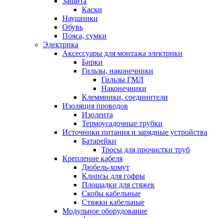
Защита
Каски
Наушники
Обувь
Пояса, сумки
Электрика
Аксессуары для монтажа электрики
Бирки
Гильзы, наконечники
Гильзы ГМЛ
Наконечники
Клеммники, соединители
Изоляция проводов
Изолента
Термоусадочные трубки
Источники питания и зарядные устройства
Батарейки
Тросы для прочистки труб
Крепление кабеля
Дюбель-хомут
Клипсы для гофры
Площадки для стяжек
Скобы кабельные
Стяжки кабельные
Модульное оборудование