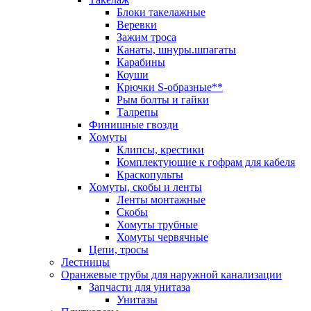
Блоки такелажные
Веревки
Зажим троса
Канаты, шнуры.шпагаты
Карабины
Коуши
Крючки S-образные**
Рым болты и гайки
Талрепы
Финишные гвозди
Хомуты
Клипсы, крестики
Комплектующие к гофрам для кабеля
Краскопульты
Хомуты, скобы и ленты
Ленты монтажные
Скобы
Хомуты трубные
Хомуты червячные
Цепи, тросы
Лестницы
Оранжевые трубы для наружной канализации
Запчасти для унитаза
Унитазы