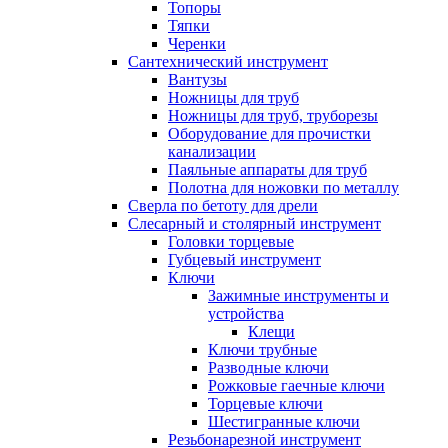
Топоры
Тяпки
Черенки
Сантехнический инструмент
Вантузы
Ножницы для труб
Ножницы для труб, труборезы
Оборудование для прочистки
канализации
Паяльные аппараты для труб
Полотна для ножовки по металлу
Сверла по бетоту для дрели
Слесарный и столярный инструмент
Головки торцевые
Губцевый инструмент
Ключи
Зажимные инструменты и
устройства
Клещи
Ключи трубные
Разводные ключи
Рожковые гаечные ключи
Торцевые ключи
Шестигранные ключи
Резьбонарезной инструмент