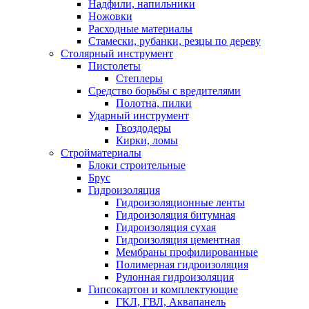
Надфили, напильники
Ножовки
Расходные материалы
Стамески, рубанки, резцы по дереву
Столярный инструмент
Пистолеты
Степлеры
Средство борьбы с вредителями
Полотна, пилки
Ударный инструмент
Гвоздодеры
Кирки, ломы
Стройматериалы
Блоки строительные
Брус
Гидроизоляция
Гидроизоляционные ленты
Гидроизоляция битумная
Гидроизоляция сухая
Гидроизоляция цементная
Мембраны профилированные
Полимерная гидроизоляция
Рулонная гидроизоляция
Гипсокартон и комплектующие
ГКЛ, ГВЛ, Аквапанель