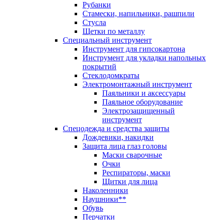
Рубанки
Стамески, напильники, рашпили
Стусла
Щетки по металлу
Специальный инструмент
Инструмент для гипсокартона
Инструмент для укладки напольных
покрытий
Стеклодомкраты
Электромонтажный инструмент
Паяльники и аксессуары
Паяльное оборудование
Электрозащищенный
инструмент
Спецодежда и средства защиты
Дождевики, накидки
Защита лица глаз головы
Маски сварочные
Очки
Респираторы, маски
Щитки для лица
Наколенники
Наушники**
Обувь
Перчатки