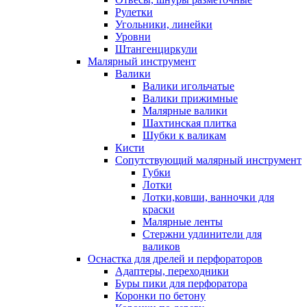
Рулетки
Угольники, линейки
Уровни
Штангенциркули
Малярный инструмент
Валики
Валики игольчатые
Валики прижимные
Малярные валики
Шахтинская плитка
Шубки к валикам
Кисти
Сопутствующий малярный инструмент
Губки
Лотки
Лотки,ковши, ванночки для
краски
Малярные ленты
Стержни удлинители для
валиков
Оснастка для дрелей и перфораторов
Адаптеры, переходники
Буры пики для перфоратора
Коронки по бетону