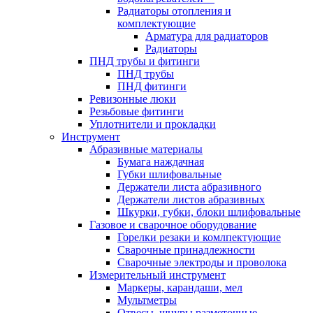
Радиаторы отопления и
комплектующие
Арматура для радиаторов
Радиаторы
ПНД трубы и фитинги
ПНД трубы
ПНД фитинги
Ревизонные люки
Резьбовые фитинги
Уплотнители и прокладки
Инструмент
Абразивные материалы
Бумага наждачная
Губки шлифовальные
Держатели листа абразивного
Держатели листов абразивных
Шкурки, губки, блоки шлифовальные
Газовое и сварочное оборудование
Горелки резаки и комлпектующие
Сварочные принадлежности
Сварочные электроды и проволока
Измерительный инструмент
Маркеры, карандаши, мел
Мультметры
Отвесы, шнуры разметочные