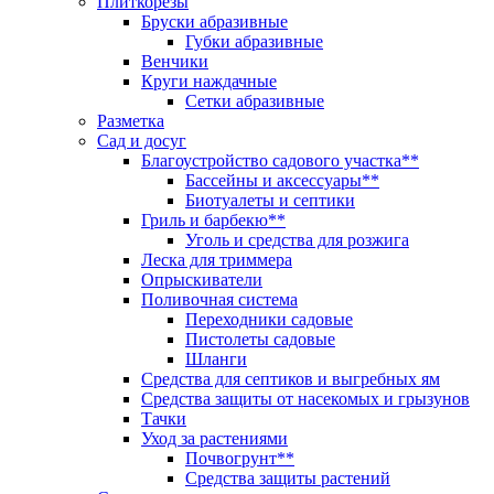
Плиткорезы
Бруски абразивные
Губки абразивные
Венчики
Круги наждачные
Сетки абразивные
Разметка
Сад и досуг
Благоустройство садового участка**
Бассейны и аксессуары**
Биотуалеты и септики
Гриль и барбекю**
Уголь и средства для розжига
Леска для триммера
Опрыскиватели
Поливочная система
Переходники садовые
Пистолеты садовые
Шланги
Средства для септиков и выгребных ям
Средства защиты от насекомых и грызунов
Тачки
Уход за растениями
Почвогрунт**
Средства защиты растений