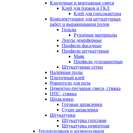
Кладочные и монтажные смеси
Клей для блоков и ГКЛ
Клей для гипсокартона
Комплектующие для штукатурных
работ и выравнивания полов
Гильзы
Рулонные материалы
Ленты демпферные
Профили фасадные
Профили штукатурные
Маяк
Профили углозащитные
Штукатурные сетки
Наливные полы
Плиточный клей
Ровнители для пола
Цементно-песчаные смеси, стяжка
ЦПС, стяжка
Шпаклевки
Готовые шпаклевки
Сухие шпаклевки
Штукатурки
Штукатурка гипсовая
Штукатурка цементная
Теплоизоляция и шумоизоляция