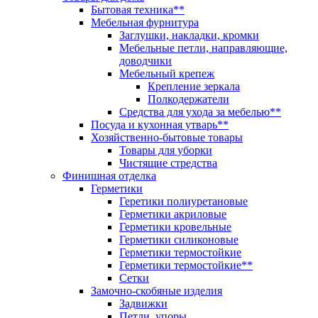
Бытовая техника**
Мебельная фурнитура
Заглушки, накладки, кромки
Мебельные петли, направляющие,
доводчики
Мебельный крепеж
Крепление зеркала
Полкодержатели
Средства для ухода за мебелью**
Посуда и кухонная утварь**
Хозяйственно-бытовые товары
Товары для уборки
Чистящие стредства
Финишная отделка
Герметики
Геретики полиуретановые
Герметики акриловые
Герметики кровельные
Герметики силиконовые
Герметики термостойкие
Герметики термостойкие**
Сетки
Замочно-скобяные изделия
Задвижки
Петли, упоры