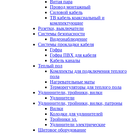
Витая пара
Провод монтажный
Силовой кабель
ТВ кабель коаксиальный и
комлпектующие
Розетки, выключатели
Системы безопасности
Видеонаблюдение
Системы прокладки кабеля
Гофра
Гофра ПВХ для кабеля
Кабель каналы
Теплый пол
Комлпекты для подключения теплого
пола
Нагревательные маты
Терморегуляторы для теплого пола
Удлиннители, тройники, вилки
Удлинители
Удлиннители, тройники, вилки, патроны
Вилки
Колодки для удлинителей
Тройники эл.
Удлинители электрические
Щитовое оборудование