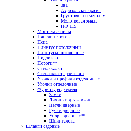
3в1
Аэрозольная краска
Грунтовка по металлу
Молотковая эмаль
ПФ-115
Монтажная пена
Панели пластик
Пена
Плинтус потолочный
Плинтусы потолочные
Подложка
Пороги**
Стеклохолст
Стеклохолст, флизелин
Уголки и профили отделочные
Уголки отделочные
Фурнитура дверная
Замки
Личинки для замков
Петли дверные
Ручки дверные
Упоры дверные**
Шпингалеты
Шланги садовые