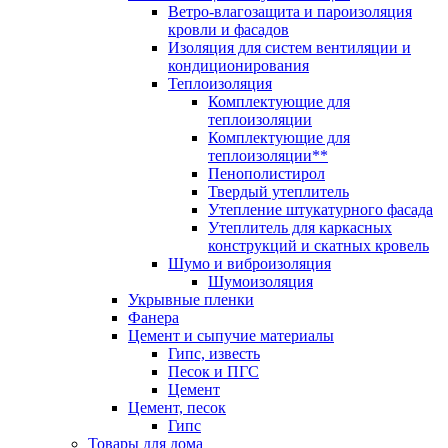
Ветро-влагозащита и пароизоляция
кровли и фасадов
Изоляция для систем вентиляции и
кондиционирования
Теплоизоляция
Комплектующие для
теплоизоляции
Комплектующие для
теплоизоляции**
Пенополистирол
Твердый утеплитель
Утепление штукатурного фасада
Утеплитель для каркасных
конструкций и скатных кровель
Шумо и виброизоляция
Шумоизоляция
Укрывные пленки
Фанера
Цемент и сыпучие материалы
Гипс, известь
Песок и ПГС
Цемент
Цемент, песок
Гипс
Товары для дома