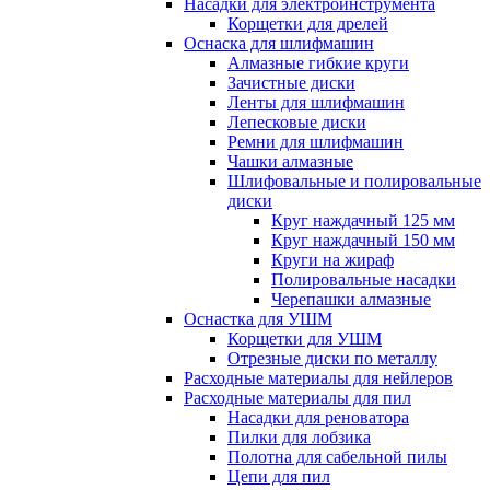
Насадки для электроинструмента
Корщетки для дрелей
Оснаска для шлифмашин
Алмазные гибкие круги
Зачистные диски
Ленты для шлифмашин
Лепесковые диски
Ремни для шлифмашин
Чашки алмазные
Шлифовальные и полировальные
диски
Круг наждачный 125 мм
Круг наждачный 150 мм
Круги на жираф
Полировальные насадки
Черепашки алмазные
Оснастка для УШМ
Корщетки для УШМ
Отрезные диски по металлу
Расходные материалы для нейлеров
Расходные материалы для пил
Насадки для реноватора
Пилки для лобзика
Полотна для сабельной пилы
Цепи для пил