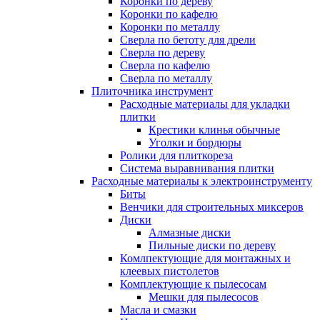
Коронки по дереву
Коронки по кафелю
Коронки по металлу
Сверла по бетоту для дрели
Сверла по дереву
Сверла по кафелю
Сверла по металлу
Плиточника инструмент
Расходные материалы для укладки
плитки
Крестики клинья обычные
Уголки и бордюры
Ролики для плиткореза
Система выравнивания плитки
Расходные материалы к электроинструменту
Биты
Венчики для строительных миксеров
Диски
Алмазные диски
Пильные диски по дереву
Комлпектующие для монтажных и
клеевых пистолетов
Комплектующие к пылесосам
Мешки для пылесосов
Масла и смазки