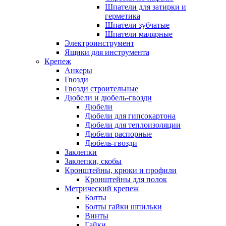
Шпатели для затирки и
герметика
Шпатели зубчатые
Шпатели малярные
Электроинструмент
Ящики для инструмента
Крепеж
Анкеры
Гвозди
Гвозди строительные
Дюбели и дюбель-гвозди
Дюбели
Дюбели для гипсокартона
Дюбели для теплоизоляции
Дюбели распорные
Дюбель-гвозди
Заклепки
Заклепки, скобы
Кронштейны, крюки и профили
Кронштейны для полок
Метрический крепеж
Болты
Болты гайки шпильки
Винты
Гайки