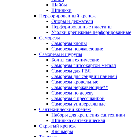
Шайбы
Шпильки
Перфорированный крепеж
Опоры и держатели
Перфорированные пластины
Уголки крепежные перфорированные
Саморезы
Саморезы клопы
Саморезы нержавеющие
Саморезы и шурупы
Болты сантехнические
Саморезы гипсокартон-металл
Саморезы для ГВЛ
Саморезы для сэндвич панелей
Саморезы кровельные
Саморезы нержавеющие**
Саморезы по дереву
Саморезы с прессшайбой
Саморезы универсальные
Сантехнический крепеж
Наборы для крепления сантехники
Шпилька сантехническая
Скрытый крепеж
Кляймеры
Такелаж