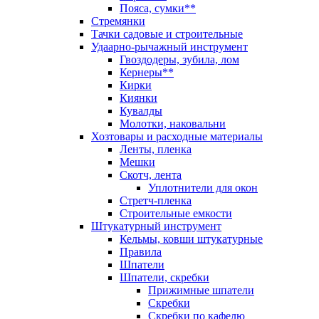
Пояса, сумки**
Стремянки
Тачки садовые и строительные
Удаарно-рычажный инструмент
Гвоздодеры, зубила, лом
Кернеры**
Кирки
Киянки
Кувалды
Молотки, наковальни
Хозтовары и расходные материалы
Ленты, пленка
Мешки
Скотч, лента
Уплотнители для окон
Стретч-пленка
Строительные емкости
Штукатурный инструмент
Кельмы, ковши штукатурные
Правила
Шпатели
Шпатели, скребки
Прижимные шпатели
Скребки
Скребки по кафелю