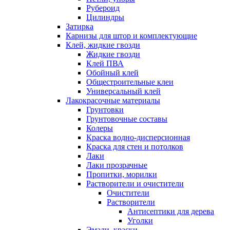
Рубероид
Цилиндры
Затирка
Карнизы для штор и комплектующие
Клей, жидкие гвозди
Жидкие гвозди
Клей ПВА
Обойный клей
Общестроительные клеи
Универсальный клей
Лакокрасочные материалы
Грунтовки
Грунтовочные составы
Колеры
Краска водно-дисперсионная
Краска для стен и потолков
Лаки
Лаки прозрачные
Пропитки, морилки
Растворители и очистители
Очистители
Растворители
Антисептики для дерева
Уголки
Эмали, краски