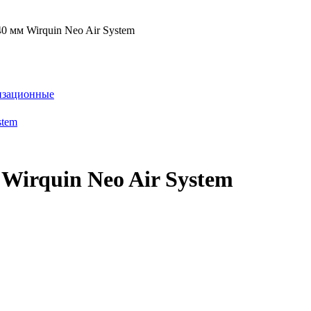
0 мм Wirquin Neo Air System
изационные
 Wirquin Neo Air System