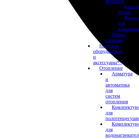
фитинги
Канал
трубы
Фитин
для
канализа
Трапы
сливные
Насосное
оборудование
и
аксессуары**
Отопление
Арматура
и
автоматика
для
систем
отопления
Комлпекту
для
полотенцесуши
Комплекту
для
водонагревате