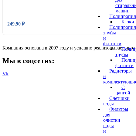
стиральн
машин
Полипропил
Блоки
249,90
₽
Полипропил
трубы
и
фитинги
Компания основана в 2007 году и успешно реализовывает про
Полип
трубы
Мы в соцсетях:
Полип
фитинги
Радиаторы
Vk
и
комплектующи
С
цангой
Счетчики
воды
Фильтры
для
очистки
воды
и