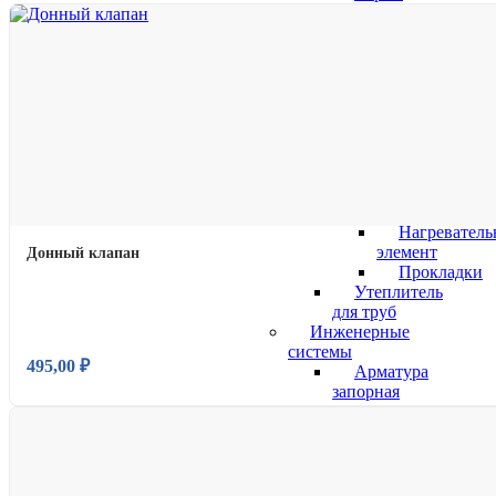
трубы для
внутренней
канализации
Бытовая
техника,
газ
Бытовая
химия
Уплотнительные
материалы,
пасты
Нагревател
элемент
Донный клапан
Прокладки
Утеплитель
для труб
Инженерные
системы
495,00
₽
Арматура
запорная
и
регулирующая
Краны
шаровые
Обратные