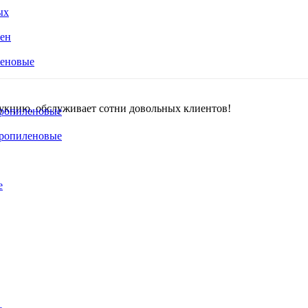
ых
ен
еновые
дукцию, обслуживает сотни довольных клиентов!
ропиленовые
ропиленовые
е