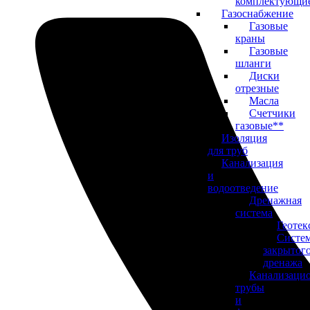
комплектующи
Газоснабжение
Газовые
краны
Газовые
шланги
Диски
отрезные
Масла
Счетчики
газовые**
Изоляция
для труб
Канализация
и
водоотведение
Дренажная
система
Геотек
Систе
закрытог
дренажа
Канализаци
трубы
и