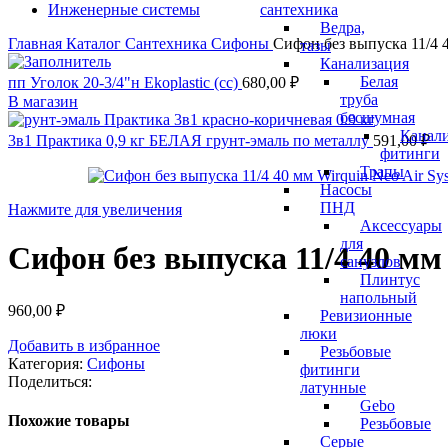
Инженерные системы
сантехника
Ведра,
Главная
Каталог
Сантехника
Сифоны
Сифон без выпуска 11/4 4
тазы
Канализация
Белая
пп Уголок 20-3/4"н Ekoplastic (сс)
680,00
₽
труба
В магазин
бесшумная
Канал
3в1 Практика 0,9 кг БЕЛАЯ грунт-эмаль по металлу
591,00
₽
фитинги
Трапы
Насосы
ПНД
Нажмите для увеличения
Аксессуары
для
Сифон без выпуска 11/4 40 мм
санузлов
Плинтус
напольный
960,00
₽
Ревизионные
люки
Добавить в избранное
Резьбовые
Категория:
Сифоны
фитинги
Поделиться:
латунные
Gebo
Похожие товары
Резьбовые
Серые