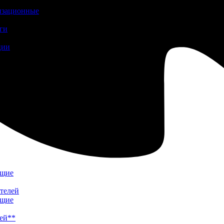
изационные
ги
ции
ющие
телей
ющие
лей**