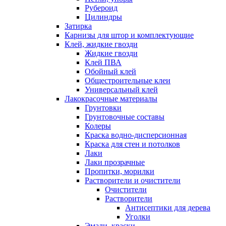
Рубероид
Цилиндры
Затирка
Карнизы для штор и комплектующие
Клей, жидкие гвозди
Жидкие гвозди
Клей ПВА
Обойный клей
Общестроительные клеи
Универсальный клей
Лакокрасочные материалы
Грунтовки
Грунтовочные составы
Колеры
Краска водно-дисперсионная
Краска для стен и потолков
Лаки
Лаки прозрачные
Пропитки, морилки
Растворители и очистители
Очистители
Растворители
Антисептики для дерева
Уголки
Эмали, краски