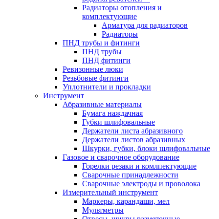
Радиаторы отопления и
комплектующие
Арматура для радиаторов
Радиаторы
ПНД трубы и фитинги
ПНД трубы
ПНД фитинги
Ревизонные люки
Резьбовые фитинги
Уплотнители и прокладки
Инструмент
Абразивные материалы
Бумага наждачная
Губки шлифовальные
Держатели листа абразивного
Держатели листов абразивных
Шкурки, губки, блоки шлифовальные
Газовое и сварочное оборудование
Горелки резаки и комлпектующие
Сварочные принадлежности
Сварочные электроды и проволока
Измерительный инструмент
Маркеры, карандаши, мел
Мультметры
Отвесы, шнуры разметочные