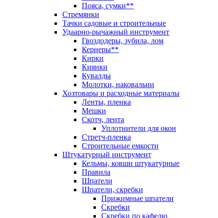
Пояса, сумки**
Стремянки
Тачки садовые и строительные
Удаарно-рычажный инструмент
Гвоздодеры, зубила, лом
Кернеры**
Кирки
Киянки
Кувалды
Молотки, наковальни
Хозтовары и расходные материалы
Ленты, пленка
Мешки
Скотч, лента
Уплотнители для окон
Стретч-пленка
Строительные емкости
Штукатурный инструмент
Кельмы, ковши штукатурные
Правила
Шпатели
Шпатели, скребки
Прижимные шпатели
Скребки
Скребки по кафелю