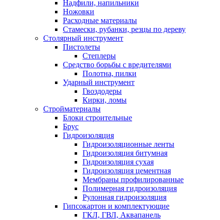
Надфили, напильники
Ножовки
Расходные материалы
Стамески, рубанки, резцы по дереву
Столярный инструмент
Пистолеты
Степлеры
Средство борьбы с вредителями
Полотна, пилки
Ударный инструмент
Гвоздодеры
Кирки, ломы
Стройматериалы
Блоки строительные
Брус
Гидроизоляция
Гидроизоляционные ленты
Гидроизоляция битумная
Гидроизоляция сухая
Гидроизоляция цементная
Мембраны профилированные
Полимерная гидроизоляция
Рулонная гидроизоляция
Гипсокартон и комплектующие
ГКЛ, ГВЛ, Аквапанель