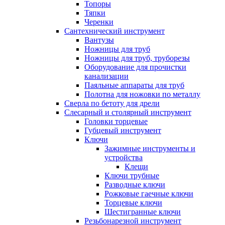
Топоры
Тяпки
Черенки
Сантехнический инструмент
Вантузы
Ножницы для труб
Ножницы для труб, труборезы
Оборудование для прочистки
канализации
Паяльные аппараты для труб
Полотна для ножовки по металлу
Сверла по бетоту для дрели
Слесарный и столярный инструмент
Головки торцевые
Губцевый инструмент
Ключи
Зажимные инструменты и
устройства
Клещи
Ключи трубные
Разводные ключи
Рожковые гаечные ключи
Торцевые ключи
Шестигранные ключи
Резьбонарезной инструмент