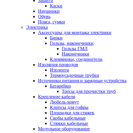
Защита
Каски
Наушники
Обувь
Пояса, сумки
Электрика
Аксессуары для монтажа электрики
Бирки
Гильзы, наконечники
Гильзы ГМЛ
Наконечники
Клеммники, соединители
Изоляция проводов
Изолента
Термоусадочные трубки
Источники питания и зарядные устройства
Батарейки
Тросы для прочистки труб
Крепление кабеля
Дюбель-хомут
Клипсы для гофры
Площадки для стяжек
Скобы кабельные
Стяжки кабельные
Модульное оборудование