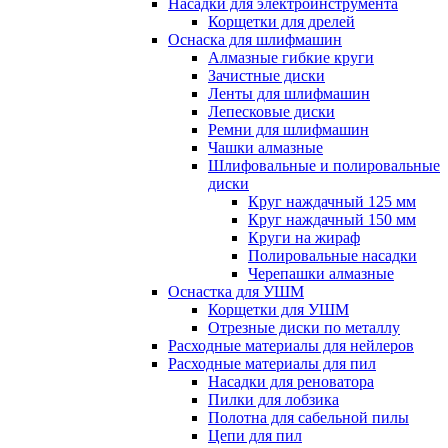
Насадки для электроинструмента
Корщетки для дрелей
Оснаска для шлифмашин
Алмазные гибкие круги
Зачистные диски
Ленты для шлифмашин
Лепесковые диски
Ремни для шлифмашин
Чашки алмазные
Шлифовальные и полировальные
диски
Круг наждачный 125 мм
Круг наждачный 150 мм
Круги на жираф
Полировальные насадки
Черепашки алмазные
Оснастка для УШМ
Корщетки для УШМ
Отрезные диски по металлу
Расходные материалы для нейлеров
Расходные материалы для пил
Насадки для реноватора
Пилки для лобзика
Полотна для сабельной пилы
Цепи для пил