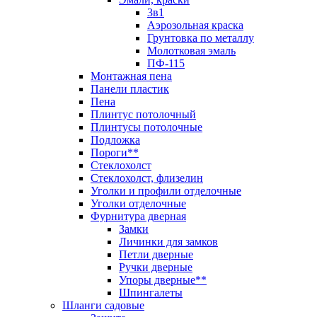
3в1
Аэрозольная краска
Грунтовка по металлу
Молотковая эмаль
ПФ-115
Монтажная пена
Панели пластик
Пена
Плинтус потолочный
Плинтусы потолочные
Подложка
Пороги**
Стеклохолст
Стеклохолст, флизелин
Уголки и профили отделочные
Уголки отделочные
Фурнитура дверная
Замки
Личинки для замков
Петли дверные
Ручки дверные
Упоры дверные**
Шпингалеты
Шланги садовые