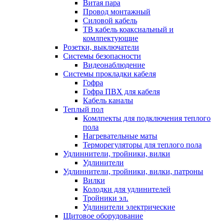
Витая пара
Провод монтажный
Силовой кабель
ТВ кабель коаксиальный и
комлпектующие
Розетки, выключатели
Системы безопасности
Видеонаблюдение
Системы прокладки кабеля
Гофра
Гофра ПВХ для кабеля
Кабель каналы
Теплый пол
Комлпекты для подключения теплого
пола
Нагревательные маты
Терморегуляторы для теплого пола
Удлиннители, тройники, вилки
Удлинители
Удлиннители, тройники, вилки, патроны
Вилки
Колодки для удлинителей
Тройники эл.
Удлинители электрические
Щитовое оборудование