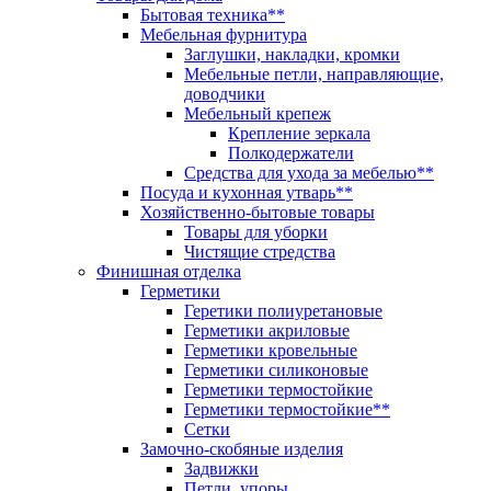
Бытовая техника**
Мебельная фурнитура
Заглушки, накладки, кромки
Мебельные петли, направляющие,
доводчики
Мебельный крепеж
Крепление зеркала
Полкодержатели
Средства для ухода за мебелью**
Посуда и кухонная утварь**
Хозяйственно-бытовые товары
Товары для уборки
Чистящие стредства
Финишная отделка
Герметики
Геретики полиуретановые
Герметики акриловые
Герметики кровельные
Герметики силиконовые
Герметики термостойкие
Герметики термостойкие**
Сетки
Замочно-скобяные изделия
Задвижки
Петли, упоры