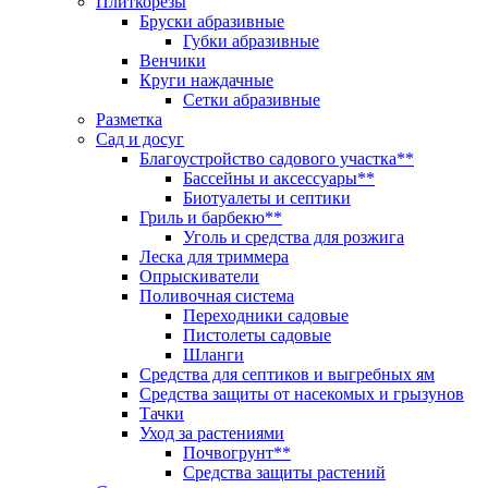
Плиткорезы
Бруски абразивные
Губки абразивные
Венчики
Круги наждачные
Сетки абразивные
Разметка
Сад и досуг
Благоустройство садового участка**
Бассейны и аксессуары**
Биотуалеты и септики
Гриль и барбекю**
Уголь и средства для розжига
Леска для триммера
Опрыскиватели
Поливочная система
Переходники садовые
Пистолеты садовые
Шланги
Средства для септиков и выгребных ям
Средства защиты от насекомых и грызунов
Тачки
Уход за растениями
Почвогрунт**
Средства защиты растений