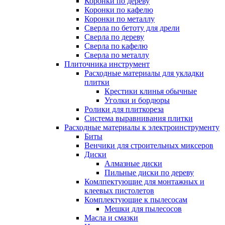
Коронки по дереву
Коронки по кафелю
Коронки по металлу
Сверла по бетоту для дрели
Сверла по дереву
Сверла по кафелю
Сверла по металлу
Плиточника инструмент
Расходные материалы для укладки
плитки
Крестики клинья обычные
Уголки и бордюры
Ролики для плиткореза
Система выравнивания плитки
Расходные материалы к электроинструменту
Биты
Венчики для строительных миксеров
Диски
Алмазные диски
Пильные диски по дереву
Комлпектующие для монтажных и
клеевых пистолетов
Комплектующие к пылесосам
Мешки для пылесосов
Масла и смазки