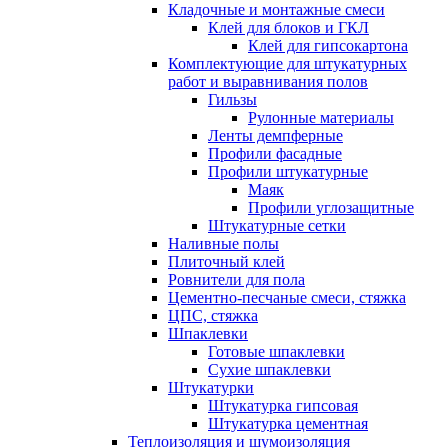
Кладочные и монтажные смеси
Клей для блоков и ГКЛ
Клей для гипсокартона
Комплектующие для штукатурных
работ и выравнивания полов
Гильзы
Рулонные материалы
Ленты демпферные
Профили фасадные
Профили штукатурные
Маяк
Профили углозащитные
Штукатурные сетки
Наливные полы
Плиточный клей
Ровнители для пола
Цементно-песчаные смеси, стяжка
ЦПС, стяжка
Шпаклевки
Готовые шпаклевки
Сухие шпаклевки
Штукатурки
Штукатурка гипсовая
Штукатурка цементная
Теплоизоляция и шумоизоляция