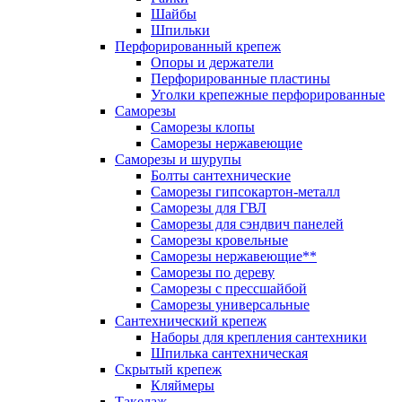
Шайбы
Шпильки
Перфорированный крепеж
Опоры и держатели
Перфорированные пластины
Уголки крепежные перфорированные
Саморезы
Саморезы клопы
Саморезы нержавеющие
Саморезы и шурупы
Болты сантехнические
Саморезы гипсокартон-металл
Саморезы для ГВЛ
Саморезы для сэндвич панелей
Саморезы кровельные
Саморезы нержавеющие**
Саморезы по дереву
Саморезы с прессшайбой
Саморезы универсальные
Сантехнический крепеж
Наборы для крепления сантехники
Шпилька сантехническая
Скрытый крепеж
Кляймеры
Такелаж