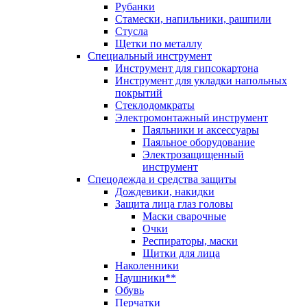
Рубанки
Стамески, напильники, рашпили
Стусла
Щетки по металлу
Специальный инструмент
Инструмент для гипсокартона
Инструмент для укладки напольных
покрытий
Стеклодомкраты
Электромонтажный инструмент
Паяльники и аксессуары
Паяльное оборудование
Электрозащищенный
инструмент
Спецодежда и средства защиты
Дождевики, накидки
Защита лица глаз головы
Маски сварочные
Очки
Респираторы, маски
Щитки для лица
Наколенники
Наушники**
Обувь
Перчатки