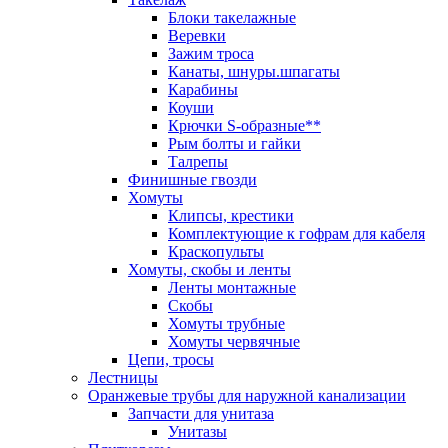
Блоки такелажные
Веревки
Зажим троса
Канаты, шнуры.шпагаты
Карабины
Коуши
Крючки S-образные**
Рым болты и гайки
Талрепы
Финишные гвозди
Хомуты
Клипсы, крестики
Комплектующие к гофрам для кабеля
Краскопульты
Хомуты, скобы и ленты
Ленты монтажные
Скобы
Хомуты трубные
Хомуты червячные
Цепи, тросы
Лестницы
Оранжевые трубы для наружной канализации
Запчасти для унитаза
Унитазы