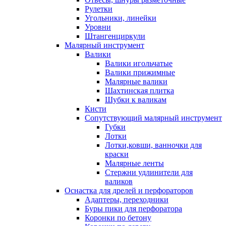
Рулетки
Угольники, линейки
Уровни
Штангенциркули
Малярный инструмент
Валики
Валики игольчатые
Валики прижимные
Малярные валики
Шахтинская плитка
Шубки к валикам
Кисти
Сопутствующий малярный инструмент
Губки
Лотки
Лотки,ковши, ванночки для
краски
Малярные ленты
Стержни удлинители для
валиков
Оснастка для дрелей и перфораторов
Адаптеры, переходники
Буры пики для перфоратора
Коронки по бетону