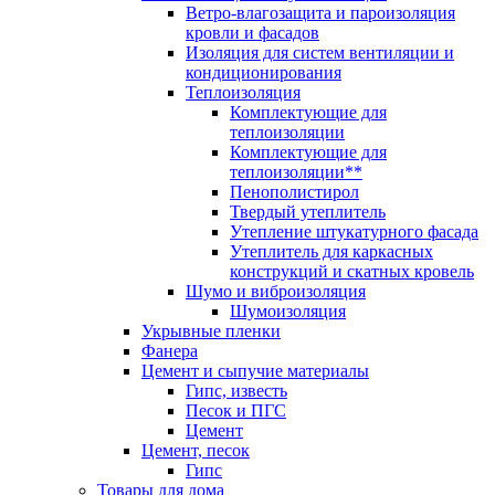
Ветро-влагозащита и пароизоляция
кровли и фасадов
Изоляция для систем вентиляции и
кондиционирования
Теплоизоляция
Комплектующие для
теплоизоляции
Комплектующие для
теплоизоляции**
Пенополистирол
Твердый утеплитель
Утепление штукатурного фасада
Утеплитель для каркасных
конструкций и скатных кровель
Шумо и виброизоляция
Шумоизоляция
Укрывные пленки
Фанера
Цемент и сыпучие материалы
Гипс, известь
Песок и ПГС
Цемент
Цемент, песок
Гипс
Товары для дома