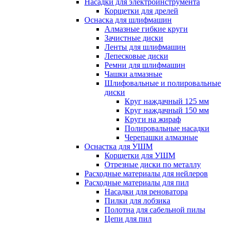
Насадки для электроинструмента
Корщетки для дрелей
Оснаска для шлифмашин
Алмазные гибкие круги
Зачистные диски
Ленты для шлифмашин
Лепесковые диски
Ремни для шлифмашин
Чашки алмазные
Шлифовальные и полировальные
диски
Круг наждачный 125 мм
Круг наждачный 150 мм
Круги на жираф
Полировальные насадки
Черепашки алмазные
Оснастка для УШМ
Корщетки для УШМ
Отрезные диски по металлу
Расходные материалы для нейлеров
Расходные материалы для пил
Насадки для реноватора
Пилки для лобзика
Полотна для сабельной пилы
Цепи для пил