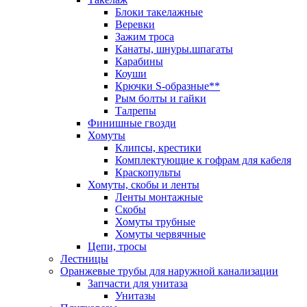
Блоки такелажные
Веревки
Зажим троса
Канаты, шнуры.шпагаты
Карабины
Коуши
Крючки S-образные**
Рым болты и гайки
Талрепы
Финишные гвозди
Хомуты
Клипсы, крестики
Комплектующие к гофрам для кабеля
Краскопульты
Хомуты, скобы и ленты
Ленты монтажные
Скобы
Хомуты трубные
Хомуты червячные
Цепи, тросы
Лестницы
Оранжевые трубы для наружной канализации
Запчасти для унитаза
Унитазы