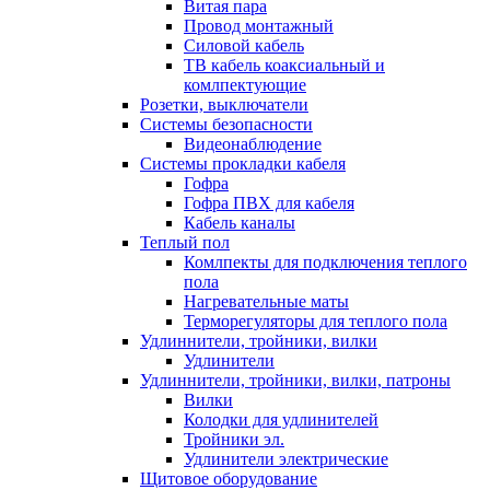
Витая пара
Провод монтажный
Силовой кабель
ТВ кабель коаксиальный и
комлпектующие
Розетки, выключатели
Системы безопасности
Видеонаблюдение
Системы прокладки кабеля
Гофра
Гофра ПВХ для кабеля
Кабель каналы
Теплый пол
Комлпекты для подключения теплого
пола
Нагревательные маты
Терморегуляторы для теплого пола
Удлиннители, тройники, вилки
Удлинители
Удлиннители, тройники, вилки, патроны
Вилки
Колодки для удлинителей
Тройники эл.
Удлинители электрические
Щитовое оборудование