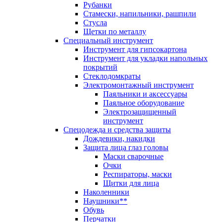
Рубанки
Стамески, напильники, рашпили
Стусла
Щетки по металлу
Специальный инструмент
Инструмент для гипсокартона
Инструмент для укладки напольных
покрытий
Стеклодомкраты
Электромонтажный инструмент
Паяльники и аксессуары
Паяльное оборудование
Электрозащищенный
инструмент
Спецодежда и средства защиты
Дождевики, накидки
Защита лица глаз головы
Маски сварочные
Очки
Респираторы, маски
Щитки для лица
Наколенники
Наушники**
Обувь
Перчатки