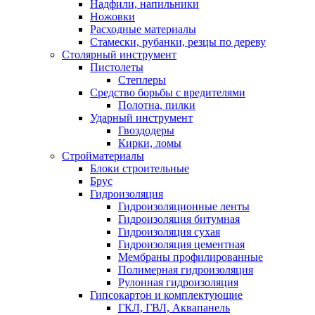
Надфили, напильники
Ножовки
Расходные материалы
Стамески, рубанки, резцы по дереву
Столярный инструмент
Пистолеты
Степлеры
Средство борьбы с вредителями
Полотна, пилки
Ударный инструмент
Гвоздодеры
Кирки, ломы
Стройматериалы
Блоки строительные
Брус
Гидроизоляция
Гидроизоляционные ленты
Гидроизоляция битумная
Гидроизоляция сухая
Гидроизоляция цементная
Мембраны профилированные
Полимерная гидроизоляция
Рулонная гидроизоляция
Гипсокартон и комплектующие
ГКЛ, ГВЛ, Аквапанель