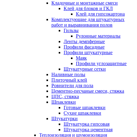
Кладочные и монтажные смеси
Клей для блоков и ГКЛ
Клей для гипсокартона
Комплектующие для штукатурных
работ и выравнивания полов
Гильзы
Рулонные материалы
Ленты демпферные
Профили фасадные
Профили штукатурные
Маяк
Профили углозащитные
Штукатурные сетки
Наливные полы
Плиточный клей
Ровнители для пола
Цементно-песчаные смеси, стяжка
ЦПС, стяжка
Шпаклевки
Готовые шпаклевки
Сухие шпаклевки
Штукатурки
Штукатурка гипсовая
Штукатурка цементная
Теплоизоляция и шумоизоляция