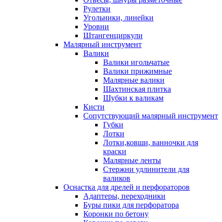
Рулетки
Угольники, линейки
Уровни
Штангенциркули
Малярный инструмент
Валики
Валики игольчатые
Валики прижимные
Малярные валики
Шахтинская плитка
Шубки к валикам
Кисти
Сопутствующий малярный инструмент
Губки
Лотки
Лотки,ковши, ванночки для
краски
Малярные ленты
Стержни удлинители для
валиков
Оснастка для дрелей и перфораторов
Адаптеры, переходники
Буры пики для перфоратора
Коронки по бетону