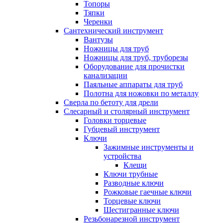
Топоры
Тяпки
Черенки
Сантехнический инструмент
Вантузы
Ножницы для труб
Ножницы для труб, труборезы
Оборудование для прочистки
канализации
Паяльные аппараты для труб
Полотна для ножовки по металлу
Сверла по бетоту для дрели
Слесарный и столярный инструмент
Головки торцевые
Губцевый инструмент
Ключи
Зажимные инструменты и
устройства
Клещи
Ключи трубные
Разводные ключи
Рожковые гаечные ключи
Торцевые ключи
Шестигранные ключи
Резьбонарезной инструмент