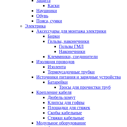
Защита
Каски
Наушники
Обувь
Пояса, сумки
Электрика
Аксессуары для монтажа электрики
Бирки
Гильзы, наконечники
Гильзы ГМЛ
Наконечники
Клеммники, соединители
Изоляция проводов
Изолента
Термоусадочные трубки
Источники питания и зарядные устройства
Батарейки
Тросы для прочистки труб
Крепление кабеля
Дюбель-хомут
Клипсы для гофры
Площадки для стяжек
Скобы кабельные
Стяжки кабельные
Модульное оборудование