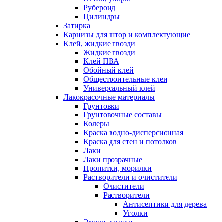
Рубероид
Цилиндры
Затирка
Карнизы для штор и комплектующие
Клей, жидкие гвозди
Жидкие гвозди
Клей ПВА
Обойный клей
Общестроительные клеи
Универсальный клей
Лакокрасочные материалы
Грунтовки
Грунтовочные составы
Колеры
Краска водно-дисперсионная
Краска для стен и потолков
Лаки
Лаки прозрачные
Пропитки, морилки
Растворители и очистители
Очистители
Растворители
Антисептики для дерева
Уголки
Эмали, краски