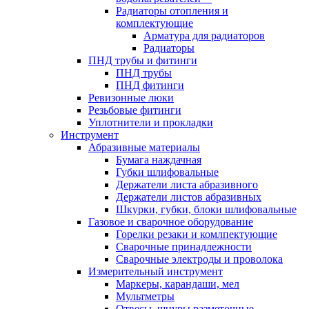
Радиаторы отопления и
комплектующие
Арматура для радиаторов
Радиаторы
ПНД трубы и фитинги
ПНД трубы
ПНД фитинги
Ревизонные люки
Резьбовые фитинги
Уплотнители и прокладки
Инструмент
Абразивные материалы
Бумага наждачная
Губки шлифовальные
Держатели листа абразивного
Держатели листов абразивных
Шкурки, губки, блоки шлифовальные
Газовое и сварочное оборудование
Горелки резаки и комлпектующие
Сварочные принадлежности
Сварочные электроды и проволока
Измерительный инструмент
Маркеры, карандаши, мел
Мультметры
Отвесы, шнуры разметочные