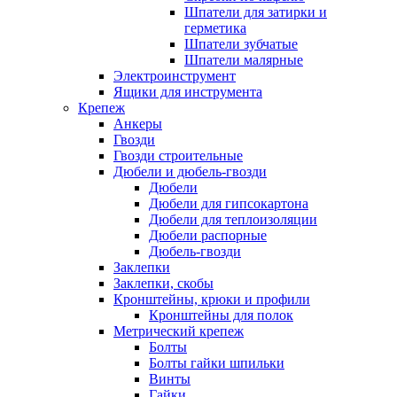
Шпатели для затирки и
герметика
Шпатели зубчатые
Шпатели малярные
Электроинструмент
Ящики для инструмента
Крепеж
Анкеры
Гвозди
Гвозди строительные
Дюбели и дюбель-гвозди
Дюбели
Дюбели для гипсокартона
Дюбели для теплоизоляции
Дюбели распорные
Дюбель-гвозди
Заклепки
Заклепки, скобы
Кронштейны, крюки и профили
Кронштейны для полок
Метрический крепеж
Болты
Болты гайки шпильки
Винты
Гайки