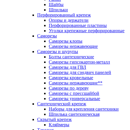
Шайбы
Шпильки
Перфорированный крепеж
Опоры и держатели
Перфорированные пластины
Уголки крепежные перфорированные
Саморезы
Саморезы клопы
Саморезы нержавеющие
Саморезы и шурупы
Болты сантехнические
Саморезы гипсокартон-металл
Саморезы для ГВЛ
Саморезы для сэндвич панелей
Саморезы кровельные
Саморезы нержавеющие**
Саморезы по дереву
Саморезы с прессшайбой
Саморезы универсальные
Сантехнический крепеж
Наборы для крепления сантехники
Шпилька сантехническая
Скрытый крепеж
Кляймеры
Такелаж