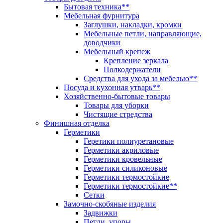
Бытовая техника**
Мебельная фурнитура
Заглушки, накладки, кромки
Мебельные петли, направляющие,
доводчики
Мебельный крепеж
Крепление зеркала
Полкодержатели
Средства для ухода за мебелью**
Посуда и кухонная утварь**
Хозяйственно-бытовые товары
Товары для уборки
Чистящие стредства
Финишная отделка
Герметики
Геретики полиуретановые
Герметики акриловые
Герметики кровельные
Герметики силиконовые
Герметики термостойкие
Герметики термостойкие**
Сетки
Замочно-скобяные изделия
Задвижки
Петли, упоры