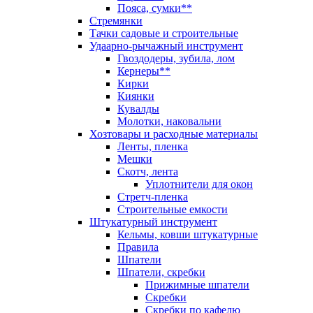
Пояса, сумки**
Стремянки
Тачки садовые и строительные
Удаарно-рычажный инструмент
Гвоздодеры, зубила, лом
Кернеры**
Кирки
Киянки
Кувалды
Молотки, наковальни
Хозтовары и расходные материалы
Ленты, пленка
Мешки
Скотч, лента
Уплотнители для окон
Стретч-пленка
Строительные емкости
Штукатурный инструмент
Кельмы, ковши штукатурные
Правила
Шпатели
Шпатели, скребки
Прижимные шпатели
Скребки
Скребки по кафелю