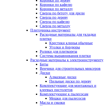
Коронки по дереву
Коронки по кафелю
Коронки по металлу
Сверла по бетоту для дрели
Сверла по дереву
Сверла по кафелю
Сверла по металлу
Плиточника инструмент
Расходные материалы для укладки
плитки
Крестики клинья обычные
Уголки и бордюры
Ролики для плиткореза
Система выравнивания плитки
Расходные материалы к электроинструменту
Биты
Венчики для строительных миксеров
Диски
Алмазные диски
Пильные диски по дереву
Комлпектующие для монтажных и
клеевых пистолетов
Комплектующие к пылесосам
Мешки для пылесосов
Масла и смазки