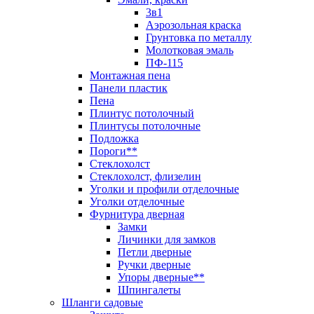
3в1
Аэрозольная краска
Грунтовка по металлу
Молотковая эмаль
ПФ-115
Монтажная пена
Панели пластик
Пена
Плинтус потолочный
Плинтусы потолочные
Подложка
Пороги**
Стеклохолст
Стеклохолст, флизелин
Уголки и профили отделочные
Уголки отделочные
Фурнитура дверная
Замки
Личинки для замков
Петли дверные
Ручки дверные
Упоры дверные**
Шпингалеты
Шланги садовые