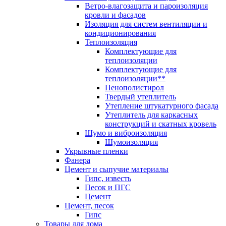
Ветро-влагозащита и пароизоляция
кровли и фасадов
Изоляция для систем вентиляции и
кондиционирования
Теплоизоляция
Комплектующие для
теплоизоляции
Комплектующие для
теплоизоляции**
Пенополистирол
Твердый утеплитель
Утепление штукатурного фасада
Утеплитель для каркасных
конструкций и скатных кровель
Шумо и виброизоляция
Шумоизоляция
Укрывные пленки
Фанера
Цемент и сыпучие материалы
Гипс, известь
Песок и ПГС
Цемент
Цемент, песок
Гипс
Товары для дома