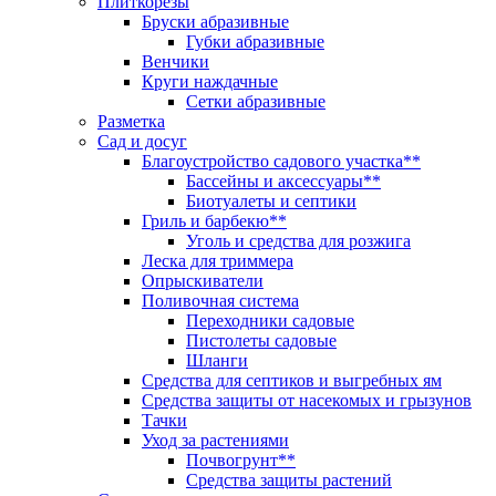
Плиткорезы
Бруски абразивные
Губки абразивные
Венчики
Круги наждачные
Сетки абразивные
Разметка
Сад и досуг
Благоустройство садового участка**
Бассейны и аксессуары**
Биотуалеты и септики
Гриль и барбекю**
Уголь и средства для розжига
Леска для триммера
Опрыскиватели
Поливочная система
Переходники садовые
Пистолеты садовые
Шланги
Средства для септиков и выгребных ям
Средства защиты от насекомых и грызунов
Тачки
Уход за растениями
Почвогрунт**
Средства защиты растений