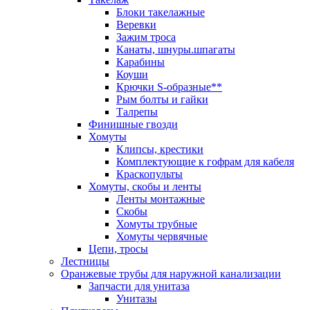
Блоки такелажные
Веревки
Зажим троса
Канаты, шнуры.шпагаты
Карабины
Коуши
Крючки S-образные**
Рым болты и гайки
Талрепы
Финишные гвозди
Хомуты
Клипсы, крестики
Комплектующие к гофрам для кабеля
Краскопульты
Хомуты, скобы и ленты
Ленты монтажные
Скобы
Хомуты трубные
Хомуты червячные
Цепи, тросы
Лестницы
Оранжевые трубы для наружной канализации
Запчасти для унитаза
Унитазы