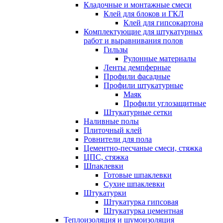
Кладочные и монтажные смеси
Клей для блоков и ГКЛ
Клей для гипсокартона
Комплектующие для штукатурных
работ и выравнивания полов
Гильзы
Рулонные материалы
Ленты демпферные
Профили фасадные
Профили штукатурные
Маяк
Профили углозащитные
Штукатурные сетки
Наливные полы
Плиточный клей
Ровнители для пола
Цементно-песчаные смеси, стяжка
ЦПС, стяжка
Шпаклевки
Готовые шпаклевки
Сухие шпаклевки
Штукатурки
Штукатурка гипсовая
Штукатурка цементная
Теплоизоляция и шумоизоляция