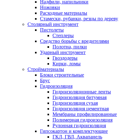
Надфили, напильники
Ножовки
Расходные материалы
Стамески, рубанки, резцы по дереву
Столярный инструмент
Пистолеты
Степлеры
Средство борьбы с вредителями
Полотна, пилки
Ударный инструмент
Гвоздодеры
Кирки, ломы
Стройматериалы
Блоки строительные
Брус
Гидроизоляция
Гидроизоляционные ленты
Гидроизоляция битумная
Гидроизоляция сухая
Гидроизоляция цементная
Мембраны профилированные
Полимерная гидроизоляция
Рулонная гидроизоляция
Гипсокартон и комплектующие
ГКЛ, ГВЛ, Аквапанель