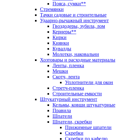
Пояса, сумки**
Стремянки
Тачки садовые и строительные
Удаарно-рычажный инструмент
Гвоздодеры, зубила, лом
Кернеры**
Кирки
Киянки
Кувалды
Молотки, наковальни
Хозтовары и расходные материалы
Ленты, пленка
Мешки
Скотч, лента
Уплотнители для окон
Стретч-пленка
Строительные емкости
Штукатурный инструмент
Кельмы, ковши штукатурные
Правила
Шпатели
Шпатели, скребки
Прижимные шпатели
Скребки
Скребки по кафелю