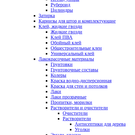
Рубероид
Цилиндры
Затирка
Карнизы для штор и комплектующие
Клей, жидкие гвозди
Жидкие гвозди
Клей ПВА
Обойный клей
Общестроительные клеи
Универсальный клей
Лакокрасочные материалы
Грунтовки
Грунтовочные составы
Колеры
Краска водно-дисперсионная
Краска для стен и потолков
Лаки
Лаки прозрачные
Пропитки, морилки
Растворители и очистители
Очистители
Растворители
Антисептики для дерева
Уголки
Эмали, краски