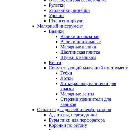
Рулетки
Угольники, линейки
Уровни
Штангенциркули
Малярный инструмент
Валики
Валики игольчатые
Валики прижимные
Малярные валики
Шахтинская плитка
Шубки к валикам
Кисти
Сопутствующий малярный инструмент
Губки
Лотки
Лотки,ковши, ванночки для
краски
Малярные ленты
Стержни удлинители для
валиков
Оснастка для дрелей и перфораторов
Адаптеры, переходники
Буры пики для перфоратора
Коронки по бетону