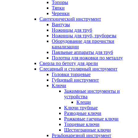
Топоры
Тяпки
Черенки
Сантехнический инструмент
Вантузы
Ножницы для труб
Ножницы для труб, труборезы
Оборудование для прочистки
канализации
Паяльные аппараты для труб
Полотна для ножовки по металлу
Сверла по бетоту для дрели
Слесарный и столярный инструмент
Головки торцевые
Губцевый инструмент
Ключи
Зажимные инструменты и
устройства
Клещи
Ключи трубные
Разводные ключи
Рожковые гаечные ключи
Торцевые ключи
Шестигранные ключи
Резьбонарезной инструмент