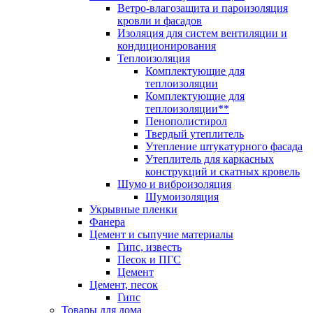
Ветро-влагозащита и пароизоляция
кровли и фасадов
Изоляция для систем вентиляции и
кондиционирования
Теплоизоляция
Комплектующие для
теплоизоляции
Комплектующие для
теплоизоляции**
Пенополистирол
Твердый утеплитель
Утепление штукатурного фасада
Утеплитель для каркасных
конструкций и скатных кровель
Шумо и виброизоляция
Шумоизоляция
Укрывные пленки
Фанера
Цемент и сыпучие материалы
Гипс, известь
Песок и ПГС
Цемент
Цемент, песок
Гипс
Товары для дома