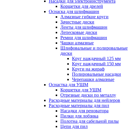
Насадки для электроинструмента
Корщетки для дрелей
Оснаска для шлифмашин
Алмазные гибкие круги
Зачистные диски
Ленты для шлифмашин
Лепесковые диски
Ремни для шлифмашин
Чашки алмазные
Шлифовальные и полировальные
диски
Круг наждачный 125 мм
Круг наждачный 150 мм
Круги на жираф
Полировальные насадки
Черепашки алмазные
Оснастка для УШМ
Корщетки для УШМ
Отрезные диски по металлу
Расходные материалы для нейлеров
Расходные материалы для пил
Насадки для реноватора
Пилки для лобзика
Полотна для сабельной пилы
Цепи для пил