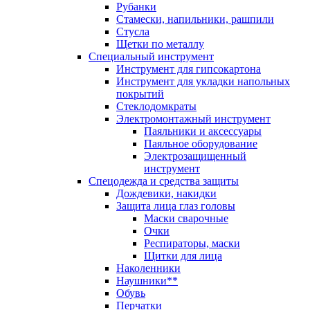
Рубанки
Стамески, напильники, рашпили
Стусла
Щетки по металлу
Специальный инструмент
Инструмент для гипсокартона
Инструмент для укладки напольных
покрытий
Стеклодомкраты
Электромонтажный инструмент
Паяльники и аксессуары
Паяльное оборудование
Электрозащищенный
инструмент
Спецодежда и средства защиты
Дождевики, накидки
Защита лица глаз головы
Маски сварочные
Очки
Респираторы, маски
Щитки для лица
Наколенники
Наушники**
Обувь
Перчатки