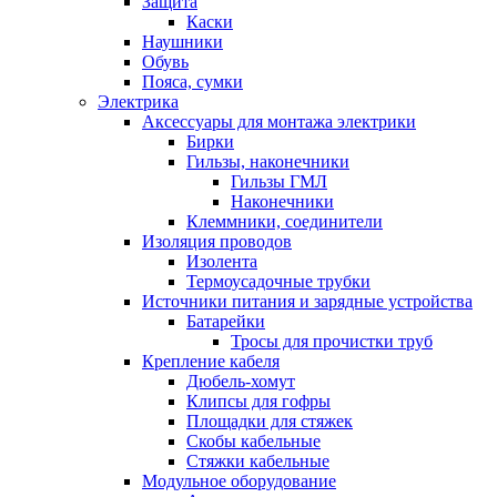
Защита
Каски
Наушники
Обувь
Пояса, сумки
Электрика
Аксессуары для монтажа электрики
Бирки
Гильзы, наконечники
Гильзы ГМЛ
Наконечники
Клеммники, соединители
Изоляция проводов
Изолента
Термоусадочные трубки
Источники питания и зарядные устройства
Батарейки
Тросы для прочистки труб
Крепление кабеля
Дюбель-хомут
Клипсы для гофры
Площадки для стяжек
Скобы кабельные
Стяжки кабельные
Модульное оборудование