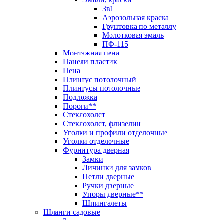
3в1
Аэрозольная краска
Грунтовка по металлу
Молотковая эмаль
ПФ-115
Монтажная пена
Панели пластик
Пена
Плинтус потолочный
Плинтусы потолочные
Подложка
Пороги**
Стеклохолст
Стеклохолст, флизелин
Уголки и профили отделочные
Уголки отделочные
Фурнитура дверная
Замки
Личинки для замков
Петли дверные
Ручки дверные
Упоры дверные**
Шпингалеты
Шланги садовые