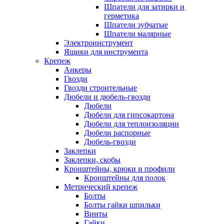
Шпатели для затирки и
герметика
Шпатели зубчатые
Шпатели малярные
Электроинструмент
Ящики для инструмента
Крепеж
Анкеры
Гвозди
Гвозди строительные
Дюбели и дюбель-гвозди
Дюбели
Дюбели для гипсокартона
Дюбели для теплоизоляции
Дюбели распорные
Дюбель-гвозди
Заклепки
Заклепки, скобы
Кронштейны, крюки и профили
Кронштейны для полок
Метрический крепеж
Болты
Болты гайки шпильки
Винты
Гайки