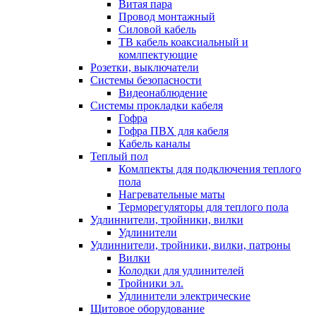
Витая пара
Провод монтажный
Силовой кабель
ТВ кабель коаксиальный и
комлпектующие
Розетки, выключатели
Системы безопасности
Видеонаблюдение
Системы прокладки кабеля
Гофра
Гофра ПВХ для кабеля
Кабель каналы
Теплый пол
Комлпекты для подключения теплого
пола
Нагревательные маты
Терморегуляторы для теплого пола
Удлиннители, тройники, вилки
Удлинители
Удлиннители, тройники, вилки, патроны
Вилки
Колодки для удлинителей
Тройники эл.
Удлинители электрические
Щитовое оборудование