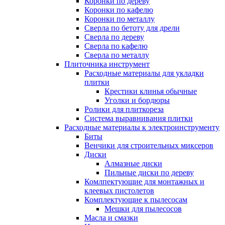
Коронки по дереву
Коронки по кафелю
Коронки по металлу
Сверла по бетоту для дрели
Сверла по дереву
Сверла по кафелю
Сверла по металлу
Плиточника инструмент
Расходные материалы для укладки
плитки
Крестики клинья обычные
Уголки и бордюры
Ролики для плиткореза
Система выравнивания плитки
Расходные материалы к электроинструменту
Биты
Венчики для строительных миксеров
Диски
Алмазные диски
Пильные диски по дереву
Комлпектующие для монтажных и
клеевых пистолетов
Комплектующие к пылесосам
Мешки для пылесосов
Масла и смазки