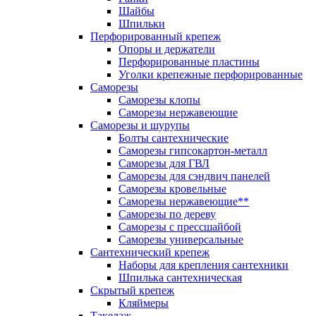
Шайбы
Шпильки
Перфорированный крепеж
Опоры и держатели
Перфорированные пластины
Уголки крепежные перфорированные
Саморезы
Саморезы клопы
Саморезы нержавеющие
Саморезы и шурупы
Болты сантехнические
Саморезы гипсокартон-металл
Саморезы для ГВЛ
Саморезы для сэндвич панелей
Саморезы кровельные
Саморезы нержавеющие**
Саморезы по дереву
Саморезы с прессшайбой
Саморезы универсальные
Сантехнический крепеж
Наборы для крепления сантехники
Шпилька сантехническая
Скрытый крепеж
Кляймеры
Такелаж