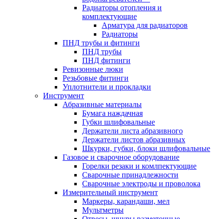
Радиаторы отопления и
комплектующие
Арматура для радиаторов
Радиаторы
ПНД трубы и фитинги
ПНД трубы
ПНД фитинги
Ревизонные люки
Резьбовые фитинги
Уплотнители и прокладки
Инструмент
Абразивные материалы
Бумага наждачная
Губки шлифовальные
Держатели листа абразивного
Держатели листов абразивных
Шкурки, губки, блоки шлифовальные
Газовое и сварочное оборудование
Горелки резаки и комлпектующие
Сварочные принадлежности
Сварочные электроды и проволока
Измерительный инструмент
Маркеры, карандаши, мел
Мультметры
Отвесы, шнуры разметочные