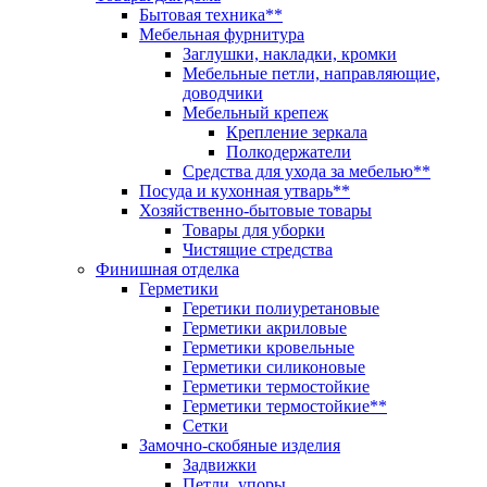
Бытовая техника**
Мебельная фурнитура
Заглушки, накладки, кромки
Мебельные петли, направляющие,
доводчики
Мебельный крепеж
Крепление зеркала
Полкодержатели
Средства для ухода за мебелью**
Посуда и кухонная утварь**
Хозяйственно-бытовые товары
Товары для уборки
Чистящие стредства
Финишная отделка
Герметики
Геретики полиуретановые
Герметики акриловые
Герметики кровельные
Герметики силиконовые
Герметики термостойкие
Герметики термостойкие**
Сетки
Замочно-скобяные изделия
Задвижки
Петли, упоры