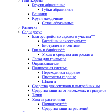
Плиткорезы
Бруски абразивные
Губки абразивные
Венчики
Круги наждачные
Сетки абразивные
Разметка
Сад и досуг
Благоустройство садового участка**
Бассейны и аксессуары**
Биотуалеты и септики
Гриль и барбекю**
Уголь и средства для розжига
Леска для триммера
Опрыскиватели
Поливочная система
Переходники садовые
Пистолеты садовые
Шланги
Средства для септиков и выгребных ям
Средства защиты от насекомых и грызунов
Тачки
Уход за растениями
Почвогрунт**
Средства защиты растений