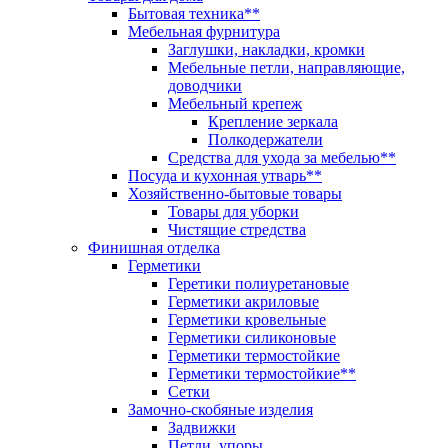
Бытовая техника**
Мебельная фурнитура
Заглушки, накладки, кромки
Мебельные петли, направляющие,
доводчики
Мебельный крепеж
Крепление зеркала
Полкодержатели
Средства для ухода за мебелью**
Посуда и кухонная утварь**
Хозяйственно-бытовые товары
Товары для уборки
Чистящие стредства
Финишная отделка
Герметики
Геретики полиуретановые
Герметики акриловые
Герметики кровельные
Герметики силиконовые
Герметики термостойкие
Герметики термостойкие**
Сетки
Замочно-скобяные изделия
Задвижки
Петли, упоры