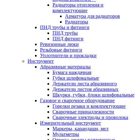
Радиаторы отопления и
комплектующие
Арматура для радиаторов
Радиаторы
ПНД трубы и фитинги
ПНД трубы
ПНД фитинги
Ревизонные люки
Резьбовые фитинги
Уплотнители и прокладки
Инструмент
Абразивные материалы
Бумага наждачная
Губки шлифовальные
Держатели листа абразивного
Держатели листов абразивных
Шкурки, губки, блоки шлифовальные
Газовое и сварочное оборудование
Горелки резаки и комлпектующие
Сварочные принадлежности
Сварочные электроды и проволока
Измерительный инструмент
Маркеры, карандаши, мел
Мультметры
Отвесы, шнуры разметочные