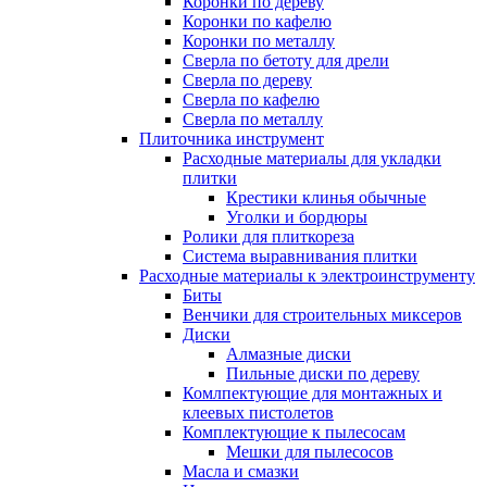
Коронки по дереву
Коронки по кафелю
Коронки по металлу
Сверла по бетоту для дрели
Сверла по дереву
Сверла по кафелю
Сверла по металлу
Плиточника инструмент
Расходные материалы для укладки
плитки
Крестики клинья обычные
Уголки и бордюры
Ролики для плиткореза
Система выравнивания плитки
Расходные материалы к электроинструменту
Биты
Венчики для строительных миксеров
Диски
Алмазные диски
Пильные диски по дереву
Комлпектующие для монтажных и
клеевых пистолетов
Комплектующие к пылесосам
Мешки для пылесосов
Масла и смазки