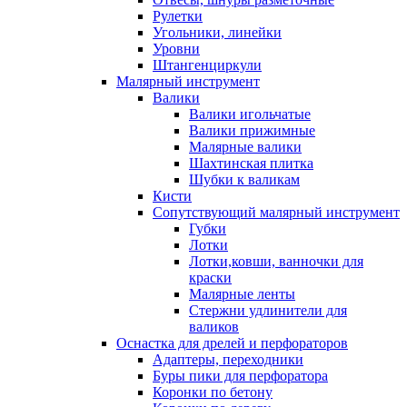
Рулетки
Угольники, линейки
Уровни
Штангенциркули
Малярный инструмент
Валики
Валики игольчатые
Валики прижимные
Малярные валики
Шахтинская плитка
Шубки к валикам
Кисти
Сопутствующий малярный инструмент
Губки
Лотки
Лотки,ковши, ванночки для
краски
Малярные ленты
Стержни удлинители для
валиков
Оснастка для дрелей и перфораторов
Адаптеры, переходники
Буры пики для перфоратора
Коронки по бетону