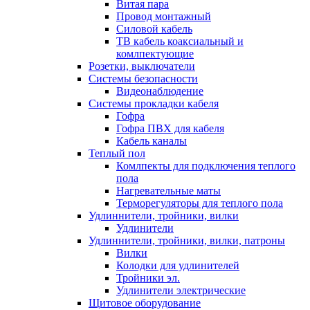
Витая пара
Провод монтажный
Силовой кабель
ТВ кабель коаксиальный и
комлпектующие
Розетки, выключатели
Системы безопасности
Видеонаблюдение
Системы прокладки кабеля
Гофра
Гофра ПВХ для кабеля
Кабель каналы
Теплый пол
Комлпекты для подключения теплого
пола
Нагревательные маты
Терморегуляторы для теплого пола
Удлиннители, тройники, вилки
Удлинители
Удлиннители, тройники, вилки, патроны
Вилки
Колодки для удлинителей
Тройники эл.
Удлинители электрические
Щитовое оборудование