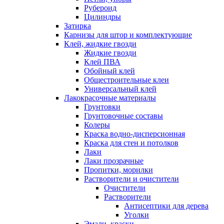
Рубероид
Цилиндры
Затирка
Карнизы для штор и комплектующие
Клей, жидкие гвозди
Жидкие гвозди
Клей ПВА
Обойный клей
Общестроительные клеи
Универсальный клей
Лакокрасочные материалы
Грунтовки
Грунтовочные составы
Колеры
Краска водно-дисперсионная
Краска для стен и потолков
Лаки
Лаки прозрачные
Пропитки, морилки
Растворители и очистители
Очистители
Растворители
Антисептики для дерева
Уголки
Эмали, краски