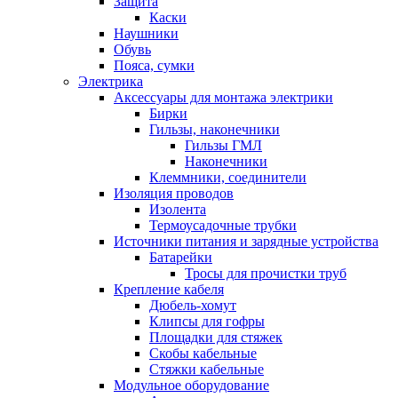
Защита
Каски
Наушники
Обувь
Пояса, сумки
Электрика
Аксессуары для монтажа электрики
Бирки
Гильзы, наконечники
Гильзы ГМЛ
Наконечники
Клеммники, соединители
Изоляция проводов
Изолента
Термоусадочные трубки
Источники питания и зарядные устройства
Батарейки
Тросы для прочистки труб
Крепление кабеля
Дюбель-хомут
Клипсы для гофры
Площадки для стяжек
Скобы кабельные
Стяжки кабельные
Модульное оборудование