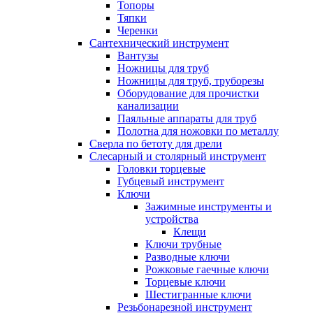
Топоры
Тяпки
Черенки
Сантехнический инструмент
Вантузы
Ножницы для труб
Ножницы для труб, труборезы
Оборудование для прочистки
канализации
Паяльные аппараты для труб
Полотна для ножовки по металлу
Сверла по бетоту для дрели
Слесарный и столярный инструмент
Головки торцевые
Губцевый инструмент
Ключи
Зажимные инструменты и
устройства
Клещи
Ключи трубные
Разводные ключи
Рожковые гаечные ключи
Торцевые ключи
Шестигранные ключи
Резьбонарезной инструмент