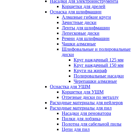
Насадки для электроинструмента
Корщетки для дрелей
Оснаска для шлифмашин
Алмазные гибкие круги
Зачистные диски
Ленты для шлифмашин
Лепесковые диски
Ремни для шлифмашин
Чашки алмазные
Шлифовальные и полировальные
диски
Круг наждачный 125 мм
Круг наждачный 150 мм
Круги на жираф
Полировальные насадки
Черепашки алмазные
Оснастка для УШМ
Корщетки для УШМ
Отрезные диски по металлу
Расходные материалы для нейлеров
Расходные материалы для пил
Насадки для реноватора
Пилки для лобзика
Полотна для сабельной пилы
Цепи для пил