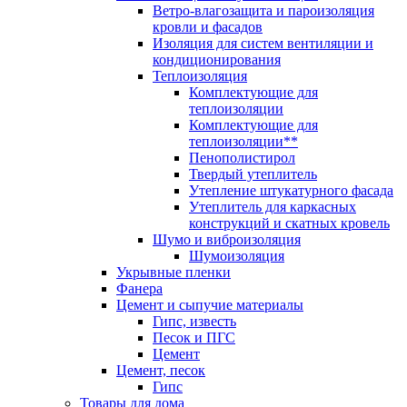
Ветро-влагозащита и пароизоляция
кровли и фасадов
Изоляция для систем вентиляции и
кондиционирования
Теплоизоляция
Комплектующие для
теплоизоляции
Комплектующие для
теплоизоляции**
Пенополистирол
Твердый утеплитель
Утепление штукатурного фасада
Утеплитель для каркасных
конструкций и скатных кровель
Шумо и виброизоляция
Шумоизоляция
Укрывные пленки
Фанера
Цемент и сыпучие материалы
Гипс, известь
Песок и ПГС
Цемент
Цемент, песок
Гипс
Товары для дома