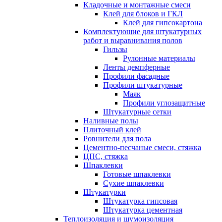
Кладочные и монтажные смеси
Клей для блоков и ГКЛ
Клей для гипсокартона
Комплектующие для штукатурных
работ и выравнивания полов
Гильзы
Рулонные материалы
Ленты демпферные
Профили фасадные
Профили штукатурные
Маяк
Профили углозащитные
Штукатурные сетки
Наливные полы
Плиточный клей
Ровнители для пола
Цементно-песчаные смеси, стяжка
ЦПС, стяжка
Шпаклевки
Готовые шпаклевки
Сухие шпаклевки
Штукатурки
Штукатурка гипсовая
Штукатурка цементная
Теплоизоляция и шумоизоляция