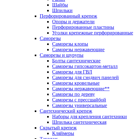
Шайбы
Шпильки
Перфорированный крепеж
Опоры и держатели
Перфорированные пластины
Уголки крепежные перфорированные
Саморезы
Саморезы клопы
Саморезы нержавеющие
Саморезы и шурупы
Болты сантехнические
Саморезы гипсокартон-металл
Саморезы для ГВЛ
Саморезы для сэндвич панелей
Саморезы кровельные
Саморезы нержавеющие**
Саморезы по дереву
Саморезы с прессшайбой
Саморезы универсальные
Сантехнический крепеж
Наборы для крепления сантехники
Шпилька сантехническая
Скрытый крепеж
Кляймеры
Такелаж