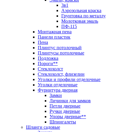
3в1
Аэрозольная краска
Грунтовка по металлу
Молотковая эмаль
ПФ-115
Монтажная пена
Панели пластик
Пена
Плинтус потолочный
Плинтусы потолочные
Подложка
Пороги**
Стеклохолст
Стеклохолст, флизелин
Уголки и профили отделочные
Уголки отделочные
Фурнитура дверная
Замки
Личинки для замков
Петли дверные
Ручки дверные
Упоры дверные**
Шпингалеты
Шланги садовые