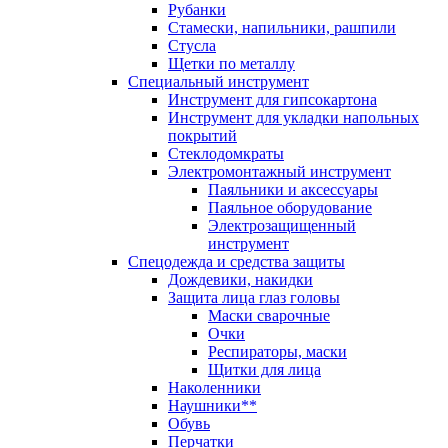
Рубанки
Стамески, напильники, рашпили
Стусла
Щетки по металлу
Специальный инструмент
Инструмент для гипсокартона
Инструмент для укладки напольных
покрытий
Стеклодомкраты
Электромонтажный инструмент
Паяльники и аксессуары
Паяльное оборудование
Электрозащищенный
инструмент
Спецодежда и средства защиты
Дождевики, накидки
Защита лица глаз головы
Маски сварочные
Очки
Респираторы, маски
Щитки для лица
Наколенники
Наушники**
Обувь
Перчатки