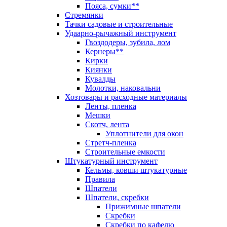
Пояса, сумки**
Стремянки
Тачки садовые и строительные
Удаарно-рычажный инструмент
Гвоздодеры, зубила, лом
Кернеры**
Кирки
Киянки
Кувалды
Молотки, наковальни
Хозтовары и расходные материалы
Ленты, пленка
Мешки
Скотч, лента
Уплотнители для окон
Стретч-пленка
Строительные емкости
Штукатурный инструмент
Кельмы, ковши штукатурные
Правила
Шпатели
Шпатели, скребки
Прижимные шпатели
Скребки
Скребки по кафелю