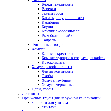
Блоки такелажные
Веревки
Зажим троса
Канаты, шнуры.шпагаты
Карабины
Коуши
Крючки S-образные**
Рым болты и гайки
Талрепы
Финишные гвозди
Хомуты
Клипсы, крестики
Комплектующие к гофрам для кабеля
Краскопульты
Хомуты, скобы и ленты
Ленты монтажные
Скобы
Хомуты трубные
Хомуты червячные
Цепи, тросы
Лестницы
Оранжевые трубы для наружной канализации
Запчасти для унитаза
Унитазы