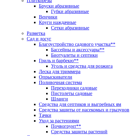
Плиткорезы
Бруски абразивные
Губки абразивные
Венчики
Круги наждачные
Сетки абразивные
Разметка
Сад и досуг
Благоустройство садового участка**
Бассейны и аксессуары**
Биотуалеты и септики
Гриль и барбекю**
Уголь и средства для розжига
Леска для триммера
Опрыскиватели
Поливочная система
Переходники садовые
Пистолеты садовые
Шланги
Средства для септиков и выгребных ям
Средства защиты от насекомых и грызунов
Тачки
Уход за растениями
Почвогрунт**
Средства защиты растений