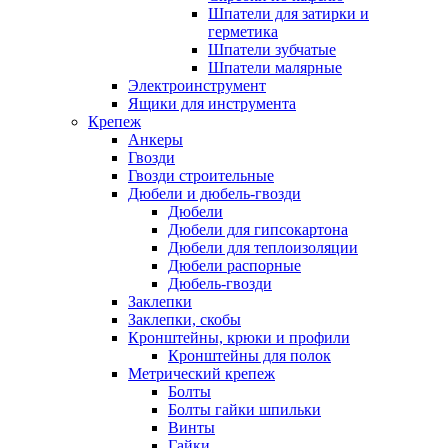
Шпатели для затирки и
герметика
Шпатели зубчатые
Шпатели малярные
Электроинструмент
Ящики для инструмента
Крепеж
Анкеры
Гвозди
Гвозди строительные
Дюбели и дюбель-гвозди
Дюбели
Дюбели для гипсокартона
Дюбели для теплоизоляции
Дюбели распорные
Дюбель-гвозди
Заклепки
Заклепки, скобы
Кронштейны, крюки и профили
Кронштейны для полок
Метрический крепеж
Болты
Болты гайки шпильки
Винты
Гайки