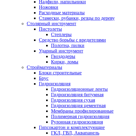
Надфили, напильники
Ножовки
Расходные материалы
Стамески, рубанки, резцы по дереву
Столярный инструмент
Пистолеты
Степлеры
Средство борьбы с вредителями
Полотна, пилки
Ударный инструмент
Гвоздодеры
Кирки, ломы
Стройматериалы
Блоки строительные
Брус
Гидроизоляция
Гидроизоляционные ленты
Гидроизоляция битумная
Гидроизоляция сухая
Гидроизоляция цементная
Мембраны профилированные
Полимерная гидроизоляция
Рулонная гидроизоляция
Гипсокартон и комплектующие
ГКЛ, ГВЛ, Аквапанель