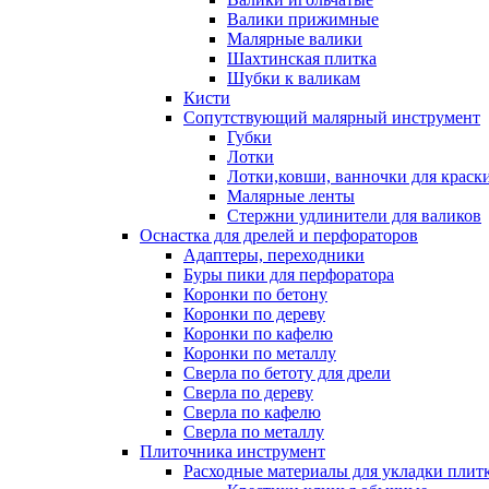
Валики прижимные
Малярные валики
Шахтинская плитка
Шубки к валикам
Кисти
Сопутствующий малярный инструмент
Губки
Лотки
Лотки,ковши, ванночки для краск
Малярные ленты
Стержни удлинители для валиков
Оснастка для дрелей и перфораторов
Адаптеры, переходники
Буры пики для перфоратора
Коронки по бетону
Коронки по дереву
Коронки по кафелю
Коронки по металлу
Сверла по бетоту для дрели
Сверла по дереву
Сверла по кафелю
Сверла по металлу
Плиточника инструмент
Расходные материалы для укладки плит