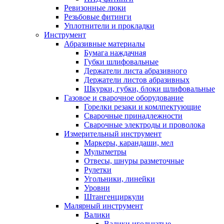
Ревизонные люки
Резьбовые фитинги
Уплотнители и прокладки
Инструмент
Абразивные материалы
Бумага наждачная
Губки шлифовальные
Держатели листа абразивного
Держатели листов абразивных
Шкурки, губки, блоки шлифовальные
Газовое и сварочное оборудование
Горелки резаки и комлпектующие
Сварочные принадлежности
Сварочные электроды и проволока
Измерительный инструмент
Маркеры, карандаши, мел
Мультметры
Отвесы, шнуры разметочные
Рулетки
Угольники, линейки
Уровни
Штангенциркули
Малярный инструмент
Валики
Валики игольчатые