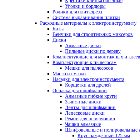
Крестики клинья обычные
Уголки и бордюры
Ролики для плиткореза
Система выравнивания плитки
Расходные материалы к электроинструменту
Биты
Венчики для строительных миксеров
Диски
Алмазные диски
Пильные диски по дереву
Комлпектующие для монтажных и клеев
Комплектующие к пылесосам
Мешки для пылесосов
Масла и смазки
Насадки для электроинструмента
Корщетки для дрелей
Оснаска для шлифмашин
Алмазные гибкие круги
Зачистные диски
Ленты для шлифмашин
Лепесковые диски
Ремни для шлифмашин
Чашки алмазные
Шлифовальные и полировальные 
Круг наждачный 125 мм