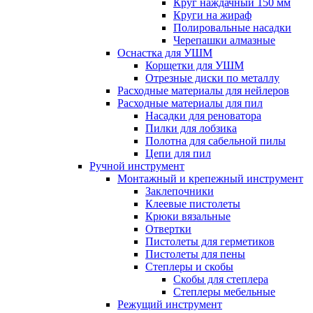
Круг наждачный 150 мм
Круги на жираф
Полировальные насадки
Черепашки алмазные
Оснастка для УШМ
Корщетки для УШМ
Отрезные диски по металлу
Расходные материалы для нейлеров
Расходные материалы для пил
Насадки для реноватора
Пилки для лобзика
Полотна для сабельной пилы
Цепи для пил
Ручной инструмент
Монтажный и крепежный инструмент
Заклепочники
Клеевые пистолеты
Крюки вязальные
Отвертки
Пистолеты для герметиков
Пистолеты для пены
Степлеры и скобы
Скобы для степлера
Степлеры мебельные
Режущий инструмент