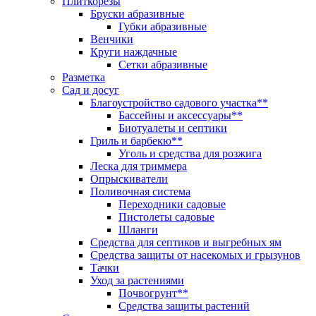
Плиткорезы
Бруски абразивные
Губки абразивные
Венчики
Круги наждачные
Сетки абразивные
Разметка
Сад и досуг
Благоустройство садового участка**
Бассейны и аксессуары**
Биотуалеты и септики
Гриль и барбекю**
Уголь и средства для розжига
Леска для триммера
Опрыскиватели
Поливочная система
Переходники садовые
Пистолеты садовые
Шланги
Средства для септиков и выгребных ям
Средства защиты от насекомых и грызунов
Тачки
Уход за растениями
Почвогрунт**
Средства защиты растений