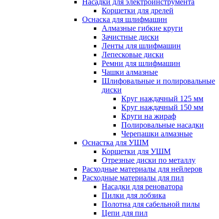
Насадки для электроинструмента
Корщетки для дрелей
Оснаска для шлифмашин
Алмазные гибкие круги
Зачистные диски
Ленты для шлифмашин
Лепесковые диски
Ремни для шлифмашин
Чашки алмазные
Шлифовальные и полировальные
диски
Круг наждачный 125 мм
Круг наждачный 150 мм
Круги на жираф
Полировальные насадки
Черепашки алмазные
Оснастка для УШМ
Корщетки для УШМ
Отрезные диски по металлу
Расходные материалы для нейлеров
Расходные материалы для пил
Насадки для реноватора
Пилки для лобзика
Полотна для сабельной пилы
Цепи для пил