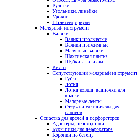
Рулетки
Угольники, линейки
Уровни
Штангенциркули
Малярный инструмент
Валики
Валики игольчатые
Валики прижимные
Малярные валики
Шахтинская плитка
Шубки к валикам
Кисти
Сопутствующий малярный инструмент
Губки
Лотки
Лотки,ковши, ванночки для
краски
Малярные ленты
Стержни удлинители для
валиков
Оснастка для дрелей и перфораторов
Адаптеры, переходники
Буры пики для перфоратора
Коронки по бетону