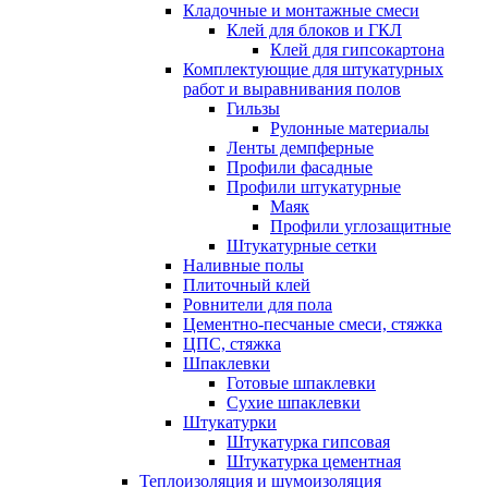
Кладочные и монтажные смеси
Клей для блоков и ГКЛ
Клей для гипсокартона
Комплектующие для штукатурных
работ и выравнивания полов
Гильзы
Рулонные материалы
Ленты демпферные
Профили фасадные
Профили штукатурные
Маяк
Профили углозащитные
Штукатурные сетки
Наливные полы
Плиточный клей
Ровнители для пола
Цементно-песчаные смеси, стяжка
ЦПС, стяжка
Шпаклевки
Готовые шпаклевки
Сухие шпаклевки
Штукатурки
Штукатурка гипсовая
Штукатурка цементная
Теплоизоляция и шумоизоляция