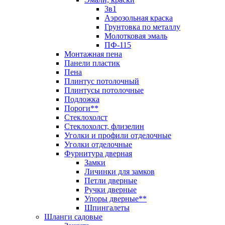
3в1
Аэрозольная краска
Грунтовка по металлу
Молотковая эмаль
ПФ-115
Монтажная пена
Панели пластик
Пена
Плинтус потолочный
Плинтусы потолочные
Подложка
Пороги**
Стеклохолст
Стеклохолст, флизелин
Уголки и профили отделочные
Уголки отделочные
Фурнитура дверная
Замки
Личинки для замков
Петли дверные
Ручки дверные
Упоры дверные**
Шпингалеты
Шланги садовые