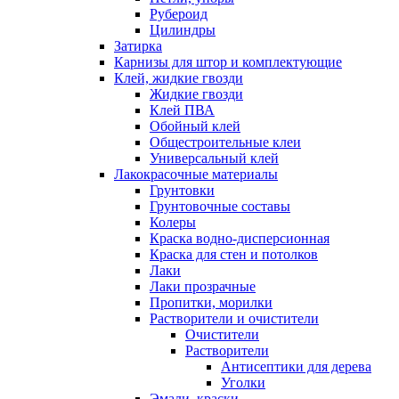
Рубероид
Цилиндры
Затирка
Карнизы для штор и комплектующие
Клей, жидкие гвозди
Жидкие гвозди
Клей ПВА
Обойный клей
Общестроительные клеи
Универсальный клей
Лакокрасочные материалы
Грунтовки
Грунтовочные составы
Колеры
Краска водно-дисперсионная
Краска для стен и потолков
Лаки
Лаки прозрачные
Пропитки, морилки
Растворители и очистители
Очистители
Растворители
Антисептики для дерева
Уголки
Эмали, краски