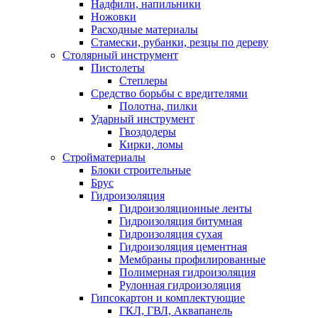
Надфили, напильники
Ножовки
Расходные материалы
Стамески, рубанки, резцы по дереву
Столярный инструмент
Пистолеты
Степлеры
Средство борьбы с вредителями
Полотна, пилки
Ударный инструмент
Гвоздодеры
Кирки, ломы
Стройматериалы
Блоки строительные
Брус
Гидроизоляция
Гидроизоляционные ленты
Гидроизоляция битумная
Гидроизоляция сухая
Гидроизоляция цементная
Мембраны профилированные
Полимерная гидроизоляция
Рулонная гидроизоляция
Гипсокартон и комплектующие
ГКЛ, ГВЛ, Аквапанель