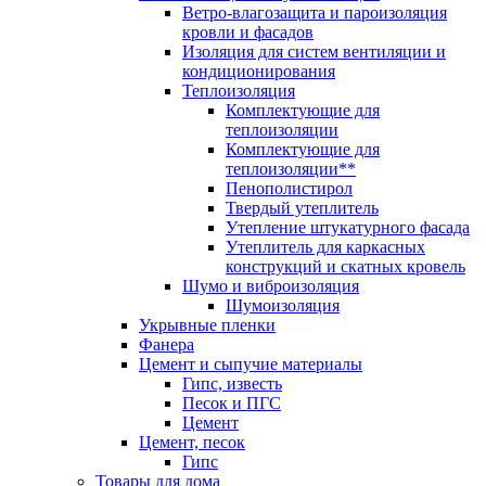
Ветро-влагозащита и пароизоляция
кровли и фасадов
Изоляция для систем вентиляции и
кондиционирования
Теплоизоляция
Комплектующие для
теплоизоляции
Комплектующие для
теплоизоляции**
Пенополистирол
Твердый утеплитель
Утепление штукатурного фасада
Утеплитель для каркасных
конструкций и скатных кровель
Шумо и виброизоляция
Шумоизоляция
Укрывные пленки
Фанера
Цемент и сыпучие материалы
Гипс, известь
Песок и ПГС
Цемент
Цемент, песок
Гипс
Товары для дома