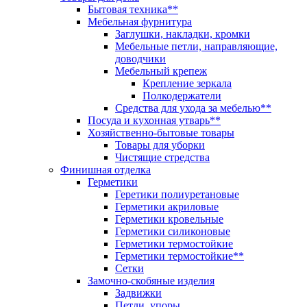
Бытовая техника**
Мебельная фурнитура
Заглушки, накладки, кромки
Мебельные петли, направляющие,
доводчики
Мебельный крепеж
Крепление зеркала
Полкодержатели
Средства для ухода за мебелью**
Посуда и кухонная утварь**
Хозяйственно-бытовые товары
Товары для уборки
Чистящие стредства
Финишная отделка
Герметики
Геретики полиуретановые
Герметики акриловые
Герметики кровельные
Герметики силиконовые
Герметики термостойкие
Герметики термостойкие**
Сетки
Замочно-скобяные изделия
Задвижки
Петли, упоры