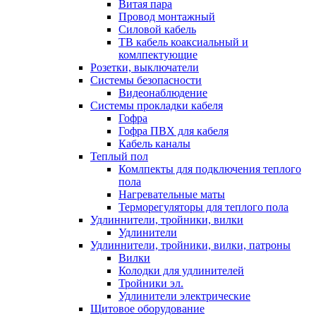
Витая пара
Провод монтажный
Силовой кабель
ТВ кабель коаксиальный и
комлпектующие
Розетки, выключатели
Системы безопасности
Видеонаблюдение
Системы прокладки кабеля
Гофра
Гофра ПВХ для кабеля
Кабель каналы
Теплый пол
Комлпекты для подключения теплого
пола
Нагревательные маты
Терморегуляторы для теплого пола
Удлиннители, тройники, вилки
Удлинители
Удлиннители, тройники, вилки, патроны
Вилки
Колодки для удлинителей
Тройники эл.
Удлинители электрические
Щитовое оборудование