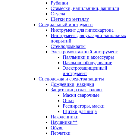
Рубанки
Стамески, напильники, рашпили
Стусла
Щетки по металлу
Специальный инструмент
Инструмент для гипсокартона
Инструмент для укладки напольных
покрытий
Стеклодомкраты
Электромонтажный инструмент
Паяльники и аксессуары
Паяльное оборудование
Электрозащищенный
инструмент
Спецодежда и средства защиты
Дождевики, накидки
Защита лица глаз головы
Маски сварочные
Очки
Респираторы, маски
Щитки для лица
Наколенники
Наушники**
Обувь
Перчатки