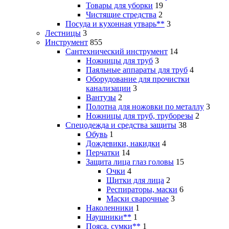
Товары для уборки
19
Чистящие стредства
2
Посуда и кухонная утварь**
3
Лестницы
3
Инструмент
855
Сантехнический инструмент
14
Ножницы для труб
3
Паяльные аппараты для труб
4
Оборудование для прочистки
канализации
3
Вантузы
2
Полотна для ножовки по металлу
3
Ножницы для труб, труборезы
2
Спецодежда и средства защиты
38
Обувь
1
Дождевики, накидки
4
Перчатки
14
Защита лица глаз головы
15
Очки
4
Щитки для лица
2
Респираторы, маски
6
Маски сварочные
3
Наколенники
1
Наушники**
1
Пояса, сумки**
1