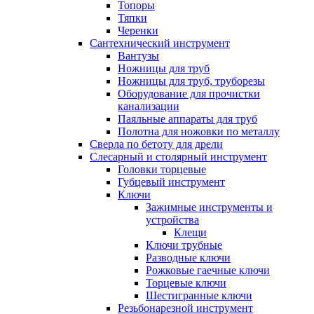
Топоры
Тяпки
Черенки
Сантехнический инструмент
Вантузы
Ножницы для труб
Ножницы для труб, труборезы
Оборудование для прочистки
канализации
Паяльные аппараты для труб
Полотна для ножовки по металлу
Сверла по бетоту для дрели
Слесарный и столярный инструмент
Головки торцевые
Губцевый инструмент
Ключи
Зажимные инструменты и
устройства
Клещи
Ключи трубные
Разводные ключи
Рожковые гаечные ключи
Торцевые ключи
Шестигранные ключи
Резьбонарезной инструмент