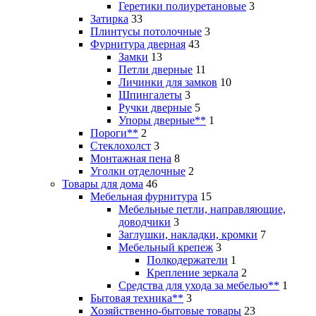
Геретики полиуретановые
3
Затирка
33
Плинтусы потолочные
3
Фурнитура дверная
43
Замки
13
Петли дверные
11
Личинки для замков
10
Шпингалеты
3
Ручки дверные
5
Упоры дверные**
1
Пороги**
2
Стеклохолст
3
Монтажная пена
8
Уголки отделочные
2
Товары для дома
46
Мебельная фурнитура
15
Мебельные петли, направляющие,
доводчики
3
Заглушки, накладки, кромки
7
Мебельный крепеж
3
Полкодержатели
1
Крепление зеркала
2
Средства для ухода за мебелью**
1
Бытовая техника**
3
Хозяйственно-бытовые товары
23