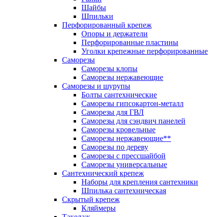
Шайбы
Шпильки
Перфорированный крепеж
Опоры и держатели
Перфорированные пластины
Уголки крепежные перфорированные
Саморезы
Саморезы клопы
Саморезы нержавеющие
Саморезы и шурупы
Болты сантехнические
Саморезы гипсокартон-металл
Саморезы для ГВЛ
Саморезы для сэндвич панелей
Саморезы кровельные
Саморезы нержавеющие**
Саморезы по дереву
Саморезы с прессшайбой
Саморезы универсальные
Сантехнический крепеж
Наборы для крепления сантехники
Шпилька сантехническая
Скрытый крепеж
Кляймеры
Такелаж