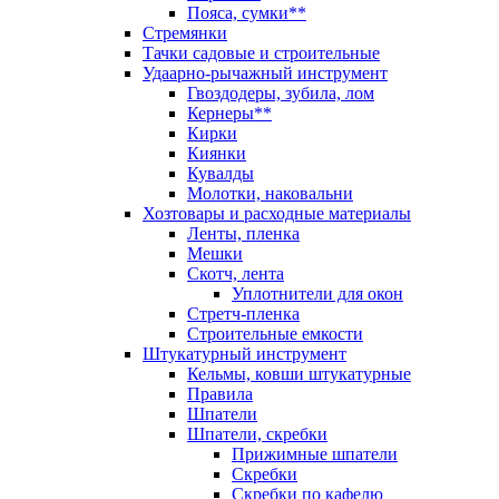
Пояса, сумки**
Стремянки
Тачки садовые и строительные
Удаарно-рычажный инструмент
Гвоздодеры, зубила, лом
Кернеры**
Кирки
Киянки
Кувалды
Молотки, наковальни
Хозтовары и расходные материалы
Ленты, пленка
Мешки
Скотч, лента
Уплотнители для окон
Стретч-пленка
Строительные емкости
Штукатурный инструмент
Кельмы, ковши штукатурные
Правила
Шпатели
Шпатели, скребки
Прижимные шпатели
Скребки
Скребки по кафелю