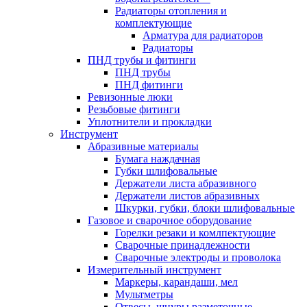
Радиаторы отопления и
комплектующие
Арматура для радиаторов
Радиаторы
ПНД трубы и фитинги
ПНД трубы
ПНД фитинги
Ревизонные люки
Резьбовые фитинги
Уплотнители и прокладки
Инструмент
Абразивные материалы
Бумага наждачная
Губки шлифовальные
Держатели листа абразивного
Держатели листов абразивных
Шкурки, губки, блоки шлифовальные
Газовое и сварочное оборудование
Горелки резаки и комлпектующие
Сварочные принадлежности
Сварочные электроды и проволока
Измерительный инструмент
Маркеры, карандаши, мел
Мультметры
Отвесы, шнуры разметочные