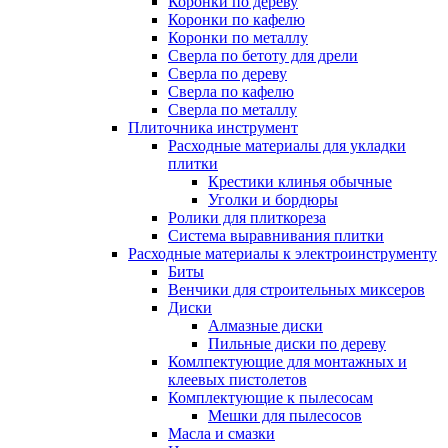
Коронки по дереву
Коронки по кафелю
Коронки по металлу
Сверла по бетоту для дрели
Сверла по дереву
Сверла по кафелю
Сверла по металлу
Плиточника инструмент
Расходные материалы для укладки
плитки
Крестики клинья обычные
Уголки и бордюры
Ролики для плиткореза
Система выравнивания плитки
Расходные материалы к электроинструменту
Биты
Венчики для строительных миксеров
Диски
Алмазные диски
Пильные диски по дереву
Комлпектующие для монтажных и
клеевых пистолетов
Комплектующие к пылесосам
Мешки для пылесосов
Масла и смазки