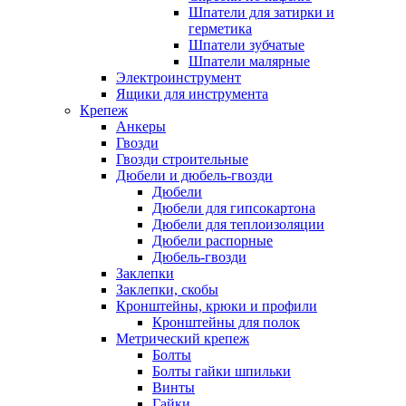
Шпатели для затирки и
герметика
Шпатели зубчатые
Шпатели малярные
Электроинструмент
Ящики для инструмента
Крепеж
Анкеры
Гвозди
Гвозди строительные
Дюбели и дюбель-гвозди
Дюбели
Дюбели для гипсокартона
Дюбели для теплоизоляции
Дюбели распорные
Дюбель-гвозди
Заклепки
Заклепки, скобы
Кронштейны, крюки и профили
Кронштейны для полок
Метрический крепеж
Болты
Болты гайки шпильки
Винты
Гайки