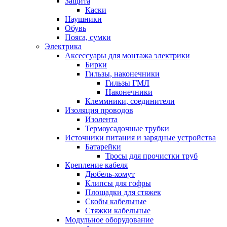
Защита
Каски
Наушники
Обувь
Пояса, сумки
Электрика
Аксессуары для монтажа электрики
Бирки
Гильзы, наконечники
Гильзы ГМЛ
Наконечники
Клеммники, соединители
Изоляция проводов
Изолента
Термоусадочные трубки
Источники питания и зарядные устройства
Батарейки
Тросы для прочистки труб
Крепление кабеля
Дюбель-хомут
Клипсы для гофры
Площадки для стяжек
Скобы кабельные
Стяжки кабельные
Модульное оборудование