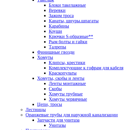
Блоки такелажные
Веревки
Зажим троса
Канаты, шнуры.шпагаты
Карабины
Коуши
Крючки S-образные**
Рым болты и гайки
Талрепы
Финишные гвозди
Хомуты
Клипсы, крестики
Комплектующие к гофрам для кабеля
Краскопульты
Хомуты, скобы и ленты
Ленты монтажные
Скобы
Хомуты трубные
Хомуты червячные
Цепи, тросы
Лестницы
Оранжевые трубы для наружной канализации
Запчасти для унитаза
Унитазы