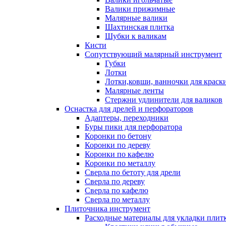
Валики прижимные
Малярные валики
Шахтинская плитка
Шубки к валикам
Кисти
Сопутствующий малярный инструмент
Губки
Лотки
Лотки,ковши, ванночки для краск
Малярные ленты
Стержни удлинители для валиков
Оснастка для дрелей и перфораторов
Адаптеры, переходники
Буры пики для перфоратора
Коронки по бетону
Коронки по дереву
Коронки по кафелю
Коронки по металлу
Сверла по бетоту для дрели
Сверла по дереву
Сверла по кафелю
Сверла по металлу
Плиточника инструмент
Расходные материалы для укладки плит