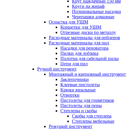
Круг наждачный 150 мм
Круги на жираф
Полировальные насадки
Черепашки алмазные
Оснастка для УШМ
Корщетки для УШМ
Отрезные диски по металлу
Расходные материалы для нейлеров
Расходные материалы для пил
Насадки для реноватора
Пилки для лобзика
Полотна для сабельной пилы
Цепи для пил
Ручной инструмент
Монтажный и крепежный инструмент
Заклепочники
Клеевые пистолеты
Крюки вязальные
Отвертки
Пистолеты для герметиков
Пистолеты для пены
Степлеры и скобы
Скобы для степлера
Степлеры мебельные
Режущий инструмент