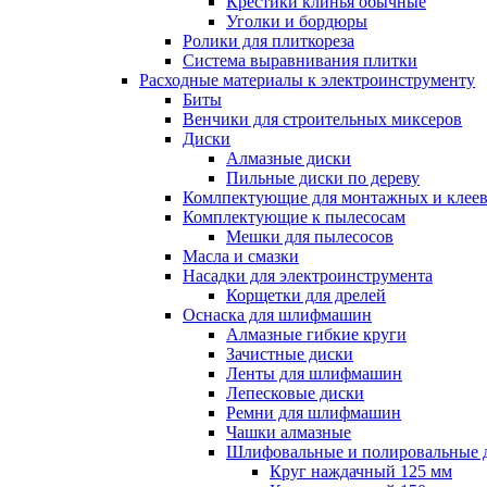
Крестики клинья обычные
Уголки и бордюры
Ролики для плиткореза
Система выравнивания плитки
Расходные материалы к электроинструменту
Биты
Венчики для строительных миксеров
Диски
Алмазные диски
Пильные диски по дереву
Комлпектующие для монтажных и клеев
Комплектующие к пылесосам
Мешки для пылесосов
Масла и смазки
Насадки для электроинструмента
Корщетки для дрелей
Оснаска для шлифмашин
Алмазные гибкие круги
Зачистные диски
Ленты для шлифмашин
Лепесковые диски
Ремни для шлифмашин
Чашки алмазные
Шлифовальные и полировальные 
Круг наждачный 125 мм