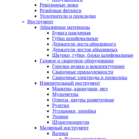
Ревизонные люки
Резьбовые фитинги
Уплотнители и прокладки
Инструмент
Абразивные материалы
Бумага наждачная
Губки шлифовальные
Держатели листа абразивного
Держатели листов абразивных
Шкурки, губки, блоки шлифовальные
Газовое и сварочное оборудование
Горелки резаки и комлпектующие
Сварочные принадлежности
Сварочные электроды и проволока
Измерительный инструмент
Маркеры, карандаши, мел
Мультметры
Отвесы, шнуры разметочные
Рулетки
Угольники, линейки
Уровни
Штангенциркули
Малярный инструмент
Валики
Валики игольчатые